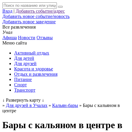
Вход
|
Добавить событие/адрес
Добавить новое событие/новость
Добавить новое заведение
Все развлечения
Учал
Афиша
Новости
Отзывы
Меню сайта
Активный отдых
Для детей
Для друзей
Красота и здоровье
Отдых и развлечения
Питание
Спорт
Транспорт
↓
Развернуть карту
↓
»
Для друзей в Учалах
»
Кальян-бары
»
Бары с кальяном в
центре
Бары с кальяном в центре в