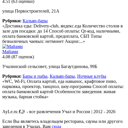
4.51
(63 оценки)
улица Первостроителей, 21А
Рубрики:
Кальян-бары
«Доставка еды: Delivery-club, яндекс.еда Количество столов в
зале для посадки: до 14 Способ оплаты: Qr-код, наличными,
оплата банковской картой, предоплата, СБП Типы
безналичных чаевых: нетмонет Акции:...»
Майами
4.08
(87 оценок)
Учалинский сельсовет, улица Багаутдинова, 99Б
Рубрики:
Бары и пабы
,
Кальян-бары
,
Ночные клубы
«WC, Wi-Fi, Оплата картой, еда навынос, крафтовое пиво,
парковка, проектор, танцпол, шоу-программа Способ оплаты:
оплата банковской картой Особенности заведения: живая
музыка, барная стойка»
AyLe.ru 💃🤳 - все развлечения Учал и России | 2012 - 2026
Если Вы являетесь владельцем ресторана, сауны или другого
заведения в Учалах, Вам
сюда