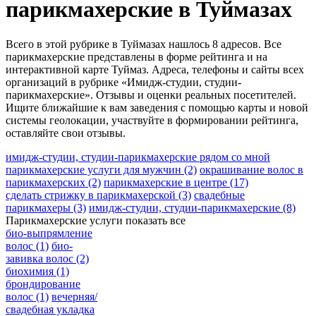
парикмахерские в Туймазах
Всего в этой рубрике в Туймазах нашлось 8 адресов. Все
парикмахерские представлены в форме рейтинга и на
интерактивной карте Туймаз. Адреса, телефоны и сайты всех
организаций в рубрике «Имидж-студии, студии-
парикмахерские». Отзывы и оценки реальных посетителей.
Ищите ближайшие к вам заведения с помощью карты и новой
системы геолокации, участвуйте в формировании рейтинга,
оставляйте свои отзывы.
имидж-студии, студии-парикмахерские рядом со мной
парикмахерские услуги для мужчин
(2)
окрашивание волос в
парикмахерских
(2)
парикмахерские в центре
(17)
сделать стрижку в парикмахерской
(3)
свадебные
парикмахеры
(3)
имидж-студии, студии-парикмахерские
(8)
Парикмахерские услуги
показать все
био-выпрямление
волос
(1)
био-
завивка волос
(2)
биохимия
(1)
брондирование
волос
(1)
вечерняя/
свадебная укладка