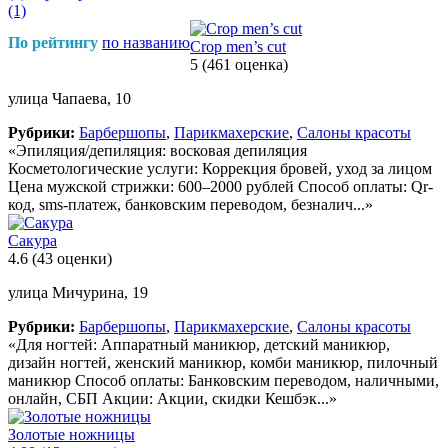
(1)
По рейтингу
по названию
Crop men’s cut
5
(461 оценка)
улица Чапаева, 10
Рубрики:
Барбершопы
,
Парикмахерские
,
Салоны красоты
«Эпиляция/депиляция: восковая депиляция
Косметологические услуги: Коррекция бровей, уход за лицом
Цена мужской стрижки: 600–2000 рублей Способ оплаты: Qr-
код, sms-платеж, банковским переводом, безналич...»
Сакура
4.6
(43 оценки)
улица Мичурина, 19
Рубрики:
Барбершопы
,
Парикмахерские
,
Салоны красоты
«Для ногтей: Аппаратный маникюр, детский маникюр,
дизайн ногтей, женский маникюр, комби маникюр, пилочный
маникюр Способ оплаты: Банковским переводом, наличными,
онлайн, СБП Акции: Акции, скидки Кешбэк...»
Золотые ножницы