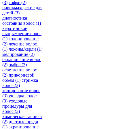
(3)
гофре
(2)
парикмахерские для
детей
(3)
диагностика
состояния волос
(1)
кератиновое
выпрямление волос
(1)
колорирование
(2)
лечение волос
(1)
локоны/керли
(1)
мелирование
(2)
окрашивание волос
(2)
омбре
(2)
осветление волос
(2)
прикорневой
объем
(1)
стрижка
волос
(3)
тонирование волос
(3)
укладка волос
(3)
уходовые
процедуры для
волос
(3)
химическая завивка
(2)
цветные пряди
(1)
экранирование