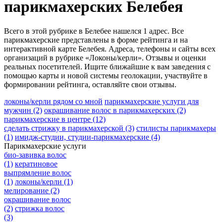
парикмахерских Белебея
Всего в этой рубрике в Белебее нашелся 1 адрес. Все
парикмахерские представлены в форме рейтинга и на
интерактивной карте Белебея. Адреса, телефоны и сайты всех
организаций в рубрике «Локоны/керли». Отзывы и оценки
реальных посетителей. Ищите ближайшие к вам заведения с
помощью карты и новой системы геолокации, участвуйте в
формировании рейтинга, оставляйте свои отзывы.
локоны/керли рядом со мной
парикмахерские услуги для
мужчин
(2)
окрашивание волос в парикмахерских
(2)
парикмахерские в центре
(12)
сделать стрижку в парикмахерской
(3)
стилисты парикмахеры
(1)
имидж-студии, студии-парикмахерские
(4)
Парикмахерские услуги
био-завивка волос
(1)
кератиновое
выпрямление волос
(1)
локоны/керли
(1)
мелирование
(2)
окрашивание волос
(2)
стрижка волос
(3)