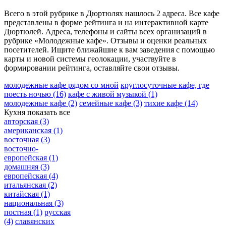
Всего в этой рубрике в Дюртюлях нашлось 2 адреса. Все кафе
представлены в форме рейтинга и на интерактивной карте
Дюртюлей. Адреса, телефоны и сайты всех организаций в
рубрике «Молодежные кафе». Отзывы и оценки реальных
посетителей. Ищите ближайшие к вам заведения с помощью
карты и новой системы геолокации, участвуйте в
формировании рейтинга, оставляйте свои отзывы.
молодежные кафе рядом со мной
круглосуточные кафе, где
поесть ночью
(16)
кафе с живой музыкой
(1)
молодежные кафе
(2)
семейные кафе
(3)
тихие кафе
(14)
Кухня
показать все
авторская
(3)
американская
(1)
восточная
(3)
восточно-
европейская
(1)
домашняя
(3)
европейская
(4)
итальянская
(2)
китайская
(1)
национальная
(3)
постная
(1)
русская
(4)
славянских