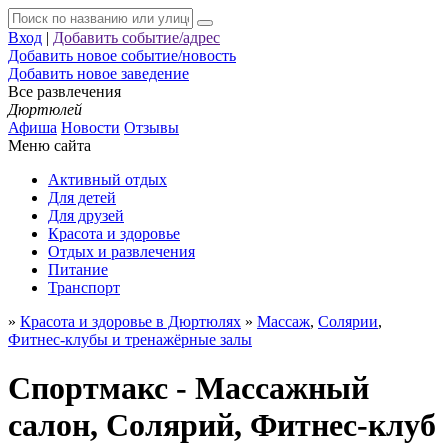
Вход
|
Добавить событие/адрес
Добавить новое событие/новость
Добавить новое заведение
Все развлечения
Дюртюлей
Афиша
Новости
Отзывы
Меню сайта
Активный отдых
Для детей
Для друзей
Красота и здоровье
Отдых и развлечения
Питание
Транспорт
»
Красота и здоровье в Дюртюлях
»
Массаж
,
Солярии
,
Фитнес-клубы и тренажёрные залы
Спортмакс - Массажный
салон, Солярий, Фитнес-клуб