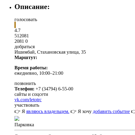
Описание:
голосовать
4.7
5
1
2081
2081
0
добраться
Ишимбай
,
Стахановская улица, 35
Марштут:
Время работы:
ежедневно, 10:00–21:00
позвонить
Телефон:
+7 (34794) 6-55-00
сайты и соцсети
vk.com/letotrc
участвовать
👉 Я
являюсь владельцем.
👉 Я хочу
добавить событие

Парковка