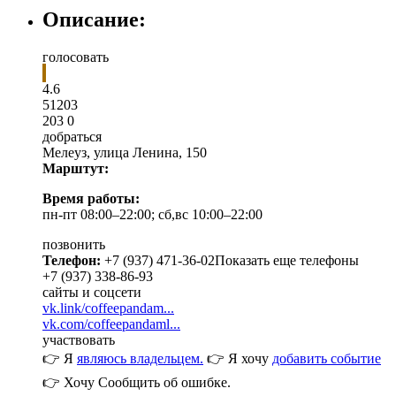
Описание:
голосовать
4.6
5
1
203
203
0
добраться
Мелеуз
,
улица Ленина, 150
Марштут:
Время работы:
пн-пт 08:00–22:00; сб,вс 10:00–22:00
позвонить
Телефон:
+7 (937) 471-36-02
Показать еще телефоны
+7 (937) 338-86-93
сайты и соцсети
vk.link/coffeepandam...
vk.com/coffeepandaml...
участвовать
👉 Я
являюсь владельцем.
👉 Я хочу
добавить событие
👉 Хочу
Сообщить об ошибке.