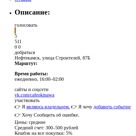
Описание:
голосовать
5
5
1
1
0
0
добраться
Нефтекамск
,
улица Строителей, 87Б
Марштут:
Время работы:
ежедневно, 16:00–02:00
сайты и соцсети
vk.com/cafeokinawa
участвовать
👉 Я
являюсь владельцем.
👉 Я хочу
добавить событие
👉 Хочу
Сообщить об ошибке.
Цены: средние
Средний счет: 300–500 рублей
Кешбэк на все покупки: 5%