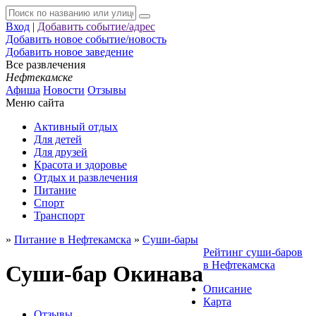
Вход
|
Добавить событие/адрес
Добавить новое событие/новость
Добавить новое заведение
Все развлечения
Нефтекамске
Афиша
Новости
Отзывы
Меню сайта
Активный отдых
Для детей
Для друзей
Красота и здоровье
Отдых и развлечения
Питание
Спорт
Транспорт
»
Питание в Нефтекамска
»
Суши-бары
Рейтинг суши-баров
в Нефтекамска
Суши-бар Окинава
Описание
Карта
Отзывы