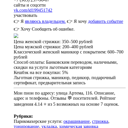
сайты и соцсети
vk.com/id199451742
участвовать
👉 Я
являюсь владельцем.
👉 Я хочу
добавить событие
👉 Хочу
Сообщить об ошибке.
Цена женской стрижки: 350–500 рублей
Цена мужской стрижки: 200–400 рублей
Классический женский маникюр с покрытием: 600–700
рублей
Способ оплаты: Банковским переводом, наличными,
скидки на услуги льготным категориям
Кешбэк на все покупки: 5%
Льготная стрижка, маникюр, педикюр, подарочный
сертификат, предварительная запись
Мон пион по адресу: улица Артема, 116. Описание,
адрес и телефоны. Отзывы 💬 посетителей. Рейтинг
заведения 4.14 ⭐ из 5 возможных на основе 7 оценок.
Рубрики:
Парикмахерские услуги:
окрашивание
,
стрижка
,
тонирование
,
укладка
,
химическая завивка