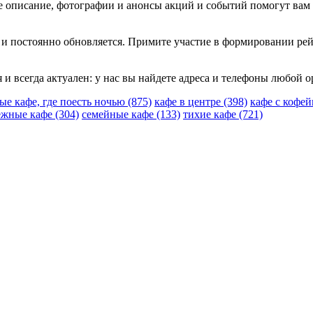
ое описание, фотографии и анонсы акций и событий помогут вам
 и постоянно обновляется. Примите участие в формировании рей
я и всегда актуален: у нас вы найдете адреса и телефоны любой 
ые кафе, где поесть ночью
(875)
кафе в центре
(398)
кафе с кофе
ежные кафе
(304)
семейные кафе
(133)
тихие кафе
(721)