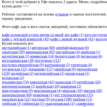
Всего в этой рубрике в Уфе нашлось 2 адреса. Меню, подробн
кухни.
далее >>>
Рейтинг составляется на основе
отзывов
и оценок посетителей,
оценку заведению.
Фото кафе, как и весь список заведений, постоянно обновляетс
кафе испанской кухни рядом со мной
арт кафе
(1)
круглосуточн
кафе с детской комнатой
(45)
кафе с живой музыкой
(61)
молод
Кухня
показать все
австралийская
(1)
авторская
(60)
азербайджанская
(6)
азиатская
(59)
американская
(65)
английская
(4)
арабская
(1)
аргентинская
(1)
армянская
(14)
белорусская
(4)
веганская
(6)
вегетарианская
(18)
восточная
(112)
восточно-европейская
(9)
вьетнамская
(5)
греческая
(4)
грузинская
(22)
домашняя
(157)
еврейская
(6)
европейская
(218)
индийская
(2)
индонезийская
(2)
ирландская
(1)
испанская
(2)
итальянская
(74)
кавказская
(42)
казахская
(3)
китайская
(26)
континентальная
(1)
корейская
(16)
кошерная
(2)
международная
(9)
мексиканская
(4)
морская
(10)
мясная
(28)
национальная
(60)
немецкая
(1)
нет специализации
(35)
паназиатская
(22)
постная
(9)
русская
(196)
рыбная
(13)
сербская
(3)
сибирская
(1)
скандинавская
(2)
славянских