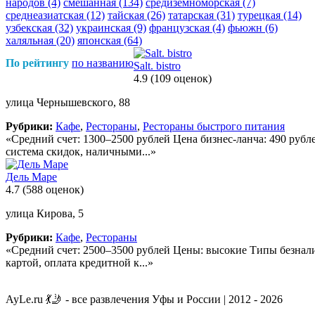
народов
(4)
смешанная
(134)
средиземноморская
(7)
среднеазиатская
(12)
тайская
(26)
татарская
(31)
турецкая
(14)
узбекская
(32)
украинская
(9)
французская
(4)
фьюжн
(6)
халяльная
(20)
японская
(64)
По рейтингу
по названию
Salt. bistro
4.9
(109 оценок)
улица Чернышевского, 88
Рубрики:
Кафе
,
Рестораны
,
Рестораны быстрого питания
«Средний счет: 1300–2500 рублей Цена бизнес-ланча: 490 руб
система скидок, наличными...»
Дель Маре
4.7
(588 оценок)
улица Кирова, 5
Рубрики:
Кафе
,
Рестораны
«Средний счет: 2500–3500 рублей Цены: высокие Типы безнали
картой, оплата кредитной к...»
AyLe.ru 💃🤳 - все развлечения Уфы и России | 2012 - 2026