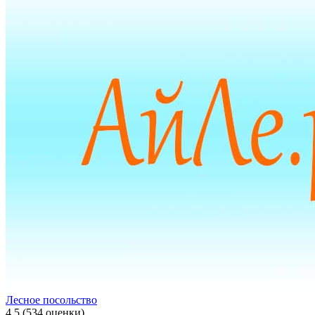
Лесное посольство
4.5
(534 оценки)