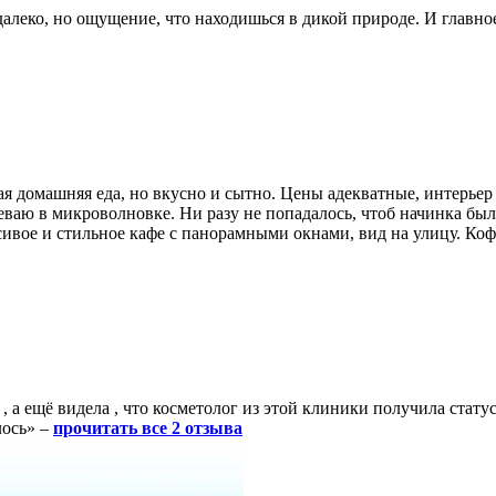
далеко, но ощущение, что находишься в дикой природе. И главно
ная домашняя еда, но вкусно и сытно. Цены адекватные, интерье
ваю в микроволновке. Ни разу не попадалось, чтоб начинка был
ивое и стильное кафе с панорамными окнами, вид на улицу. Ко
ь , а ещё видела , что косметолог из этой клиники получила ст
лось» –
прочитать все 2 отзыва