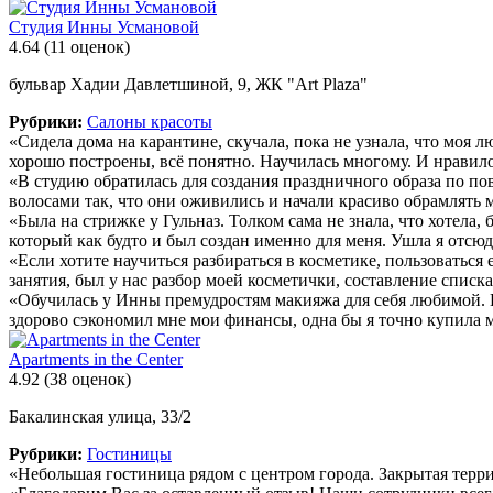
Студия Инны Усмановой
4.64
(11 оценок)
бульвар Хадии Давлетшиной, 9, ЖК "Art Plaza"
Рубрики:
Салоны красоты
«Сидела дома на карантине, скучала, пока не узнала, что моя 
хорошо построены, всё понятно. Научилась многому. И нравилос
«В студию обратилась для создания праздничного образа по п
волосами так, что они оживились и начали красиво обрамлять 
«Была на стрижке у Гульназ. Толком сама не знала, что хотела,
который как будто и был создан именно для меня. Ушла я отсюд
«Если хотите научиться разбираться в косметике, пользоваться
занятия, был у нас разбор моей косметички, составление спис
«Обучилась у Инны премудростям макияжа для себя любимой. И
здорово сэкономил мне мои финансы, одна бы я точно купила м
Apartments in the Center
4.92
(38 оценок)
Бакалинская улица, 33/2
Рубрики:
Гостиницы
«Небольшая гостиница рядом с центром города. Закрытая терри