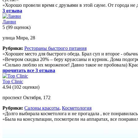
«Хорошо провели время с друзьями в этой сауне. От города не 
3 отзыва
Ланви
5
(99 оценок)
улица Мира, 28
Рубрики:
Рестораны быстрого питания
«Хорошее место для быстрого обеда. Брал суп и второе - обыч
«Вечером скидка 20% – беру круассаны и курник. Дома подогре
«Сильно люблю их мороженое! Давно такое не пробовала) Крас
прочитать все 3 отзыва
Top Clinic
4.94
(102 оценки)
проспект Октября, 172
Рубрики:
Салоны красоты
,
Косметология
«Долго выбирала косметолога и не прогадала , все понравилас
«Была на консультации, посмотрели на аппаратах, все понрави