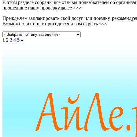
В этом разделе собраны все отзывы пользователей об организ
прошедшие нашу проверку.
далее >>>
Прежде,чем запланировать свой досуг или поездку, рекоменду
Возможно, их опыт пригодится и вам.
скрыть <<<
1
2
3
4
5
»