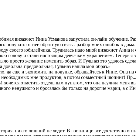
любимая визажист Инна Усманова запустила он-лайн обучение. Ра
ь получать от нее обратную связь - разбор моих ошибок в дома..
оводу своего юбилейчика. Трудилась надо мной визажист Анна и
мою голову и стали настоящим девчачьим украшением. Теперь я з
 было просто желание изменить образ. И Гульназ это удалось сде
а довольна-предовольная, Гульназ нашла мой образ.»
 ею, да еще и экономить на покупке, обращайтесь к Инне. Она на
ка необходимых мне продуктов, а потом совместный шопинг! Пр..
 хочется отметить отдельным пунктом, что она научила меня в
ного ненужного и бросалась бы только на дорогие марки, а с Ин
тория, никто лишний не ходит. В гостинице все достаточно опти