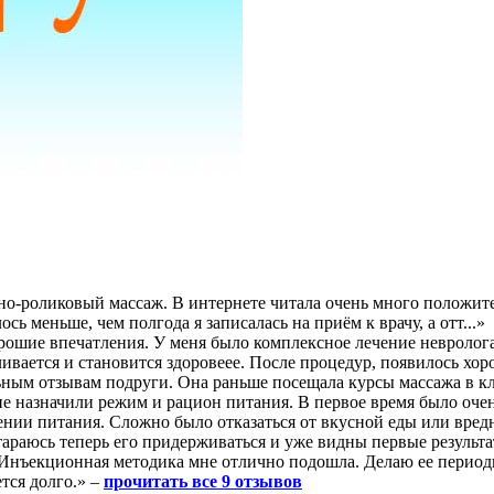
мно-роликовый массаж. В интернете читала очень много положите
сь меньше, чем полгода я записалась на приём к врачу, а отт...»
рошие впечатления. У меня было комплексное лечение невролога
ивается и становится здоровеее. После процедур, появилось хоро
ным отзывам подруги. Она раньше посещала курсы массажа в кл
не назначили режим и рацион питания. В первое время было очен
ении питания. Сложно было отказаться от вкусной еды или вредн
араюсь теперь его придерживаться и уже видны первые результа
. Инъекционная методика мне отлично подошла. Делаю ее перио
ется долго.» –
прочитать все 9 отзывов