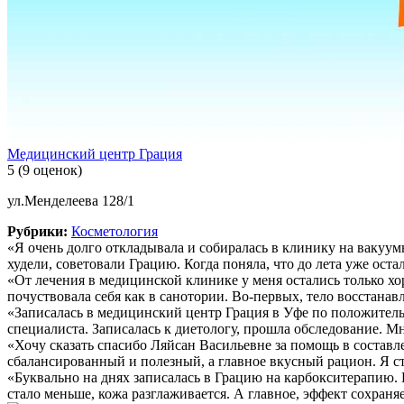
Медицинский центр Грация
5
(9 оценок)
ул.Менделеева 128/1
Рубрики:
Косметология
«Я очень долго откладывала и собиралась в клинику на вакуу
худели, советовали Грацию. Когда поняла, что до лета уже остало
«От лечения в медицинской клинике у меня остались только хо
почуствовала себя как в санотории. Во-первых, тело восстанавл
«Записалась в медицинский центр Грация в Уфе по положитель
специалиста. Записалась к диетологу, прошла обследование. М
«Хочу сказать спасибо Ляйсан Васильевне за помощь в составл
сбалансированный и полезный, а главное вкусный рацион. Я ст
«Буквально на днях записалась в Грацию на карбокситерапию
стало меньше, кожа разглаживается. А главное, эффект сохраня