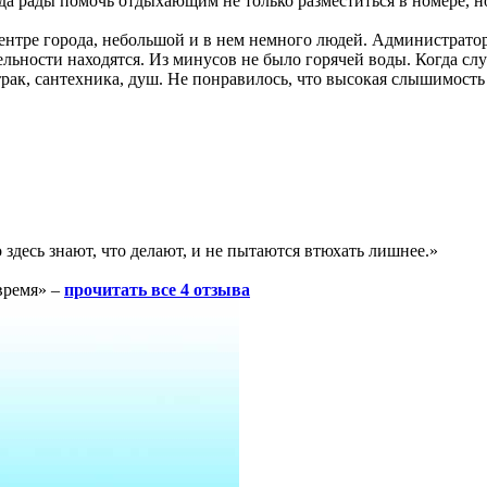
а рады помочь отдыхающим не только разместиться в номере, но 
 центре города, небольшой и в нем немного людей. Администрат
тельности находятся. Из минусов не было горячей воды. Когда случ
трак, сантехника, душ. Не понравилось, что высокая слышимость
здесь знают, что делают, и не пытаются втюхать лишнее.»
 время» –
прочитать все 4 отзыва