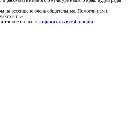
и рассказать немного о культуре нашего края. Будем рады
оры на ресепшене очень общительные. Помогли нам и
аются т...»
 и тонкие стены. » –
прочитать все 4 отзыва