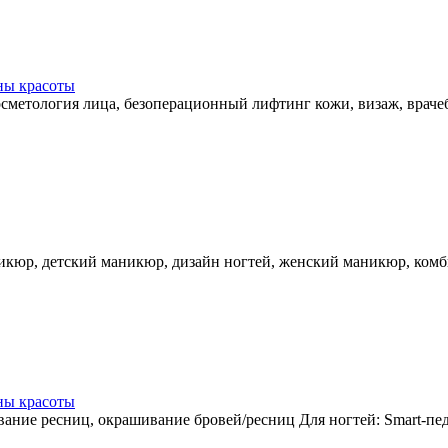
ны красоты
косметология лица, безоперационный лифтинг кожи, визаж, врач
икюр, детский маникюр, дизайн ногтей, женский маникюр, ком
ны красоты
вание ресниц, окрашивание бровей/ресниц Для ногтей: Smart-п