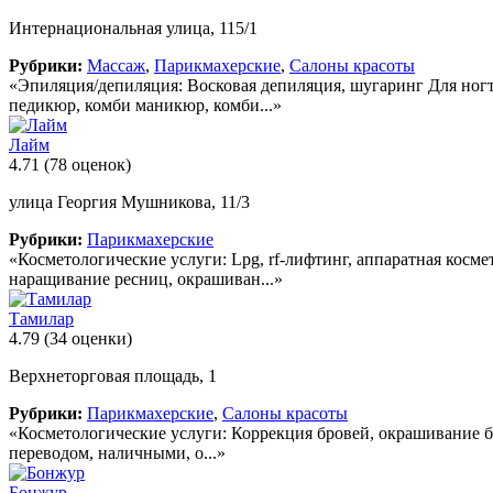
Интернациональная улица, 115/1
Рубрики:
Массаж
,
Парикмахерские
,
Салоны красоты
«Эпиляция/депиляция: Восковая депиляция, шугаринг Для ног
педикюр, комби маникюр, комби...»
Лайм
4.71
(78 оценок)
улица Георгия Мушникова, 11/3
Рубрики:
Парикмахерские
«Косметологические услуги: Lpg, rf-лифтинг, аппаратная косм
наращивание ресниц, окрашиван...»
Тамилар
4.79
(34 оценки)
Верхнеторговая площадь, 1
Рубрики:
Парикмахерские
,
Салоны красоты
«Косметологические услуги: Коррекция бровей, окрашивание б
переводом, наличными, о...»
Бонжур