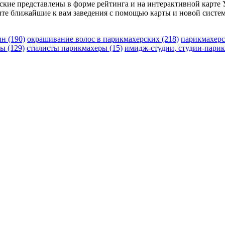
рские представлены в форме рейтинга и на интерактивной карте
те ближайшие к вам заведения с помощью карты и новой систем
чин
(190)
окрашивание волос в парикмахерских
(218)
парикмахерс
ры
(129)
стилисты парикмахеры
(15)
имидж-студии, студии-пари