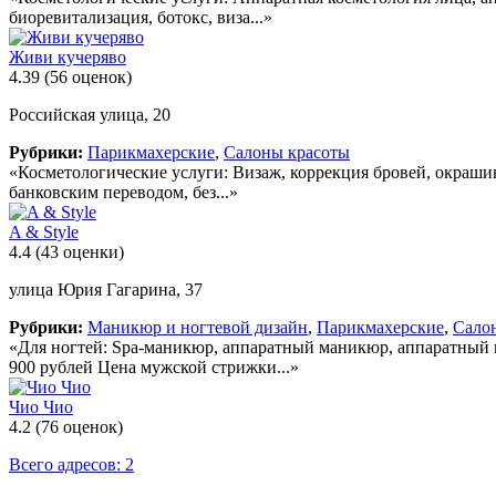
биоревитализация, ботокс, виза...»
Живи кучеряво
4.39
(56 оценок)
Российская улица, 20
Рубрики:
Парикмахерские
,
Салоны красоты
«Косметологические услуги: Визаж, коррекция бровей, окраши
банковским переводом, без...»
A & Style
4.4
(43 оценки)
улица Юрия Гагарина, 37
Рубрики:
Маникюр и ногтевой дизайн
,
Парикмахерские
,
Сало
«Для ногтей: Spa-маникюр, аппаратный маникюр, аппаратный 
900 рублей Цена мужской стрижки...»
Чио Чио
4.2
(76 оценок)
Всего адресов: 2