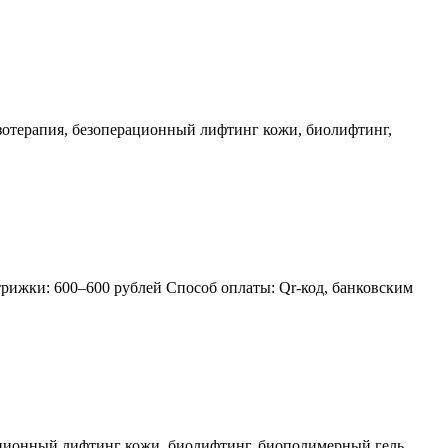
езотерапия, безоперационный лифтинг кожи, биолифтинг,
рижки: 600–600 рублей Способ оплаты: Qr-код, банковским
ационный лифтинг кожи, биолифтинг, биополимерный гель,