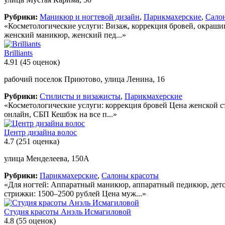
Рубрики:
Маникюр и ногтевой дизайн
,
Парикмахерские
,
Сало
«Косметологические услуги: Визаж, коррекция бровей, окраши
женский маникюр, женский пед...»
Brilliants
4.91
(45 оценок)
рабочий поселок Приютово, улица Ленина, 16
Рубрики:
Стилисты и визажисты
,
Парикмахерские
«Косметологические услуги: коррекция бровей Цена женской с
онлайн, СБП Кешбэк на все п...»
Центр дизайна волос
4.7
(251 оценка)
улица Менделеева, 150А
Рубрики:
Парикмахерские
,
Салоны красоты
«Для ногтей: Аппаратный маникюр, аппаратный педикюр, дет
стрижки: 1500–2500 рублей Цена муж...»
Студия красоты Анэль Исмагиловой
4.8
(55 оценок)