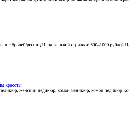
вание бровей/ресниц Цена женской стрижки: 600–1000 рублей Ц
ны красоты
педикюр, женский педикюр, комби маникюр, комби педикюр Кос