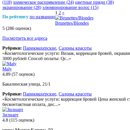
(118)
химическое распрямление
(24)
цветные пряди
(38)
экранирование
(28)
элюминирование волос
(15)
1
2
»
По рейтингу
по названию
Brunettes/Blondes
5
(286 оценок)
Посмотреть все адреса
Рубрики:
Парикмахерские
,
Салоны красоты
«Косметологические услуги: Визаж, коррекция бровей, окраш
3000 рублей Способ оплаты: Qr...»
Maly
4.89
(57 оценок)
Бакалинская улица, 21/1
Рубрики:
Парикмахерские
,
Салоны красоты
«Косметологические услуги: коррекция бровей Цена женской ст
бесконтактная оплата, дис...»
Зилиарт
4.8
(115 оценок)
улица Мустая Карима, 50