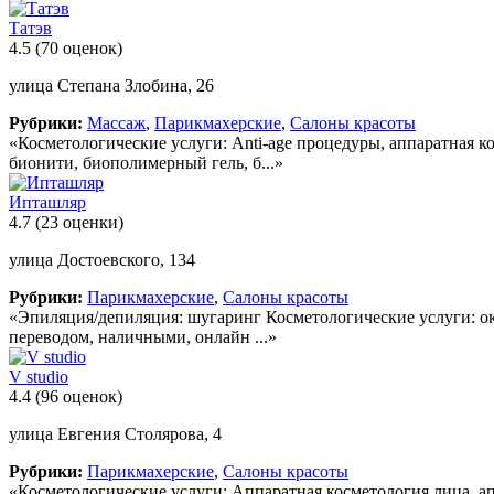
Татэв
4.5
(70 оценок)
улица Степана Злобина, 26
Рубрики:
Массаж
,
Парикмахерские
,
Салоны красоты
«Косметологические услуги: Anti-age процедуры, аппаратная 
бионити, биополимерный гель, б...»
Ипташляр
4.7
(23 оценки)
улица Достоевского, 134
Рубрики:
Парикмахерские
,
Салоны красоты
«Эпиляция/депиляция: шугаринг Косметологические услуги: о
переводом, наличными, онлайн ...»
V studio
4.4
(96 оценок)
улица Евгения Столярова, 4
Рубрики:
Парикмахерские
,
Салоны красоты
«Косметологические услуги: Аппаратная косметология лица, 