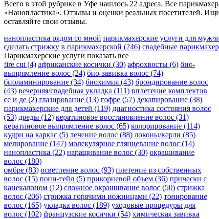
Всего в этой рубрике в Уфе нашлось 22 адреса. Все парикмахе
«Нанопластика». Отзывы и оценки реальных посетителей. Ищи
оставляйте свои отзывы.
нанопластика рядом со мной
парикмахерские услуги для муж
сделать стрижку в парикмахерской
(246)
свадебные парикмахе
Парикмахерские услуги
показать все
fire cut
(4)
африканские косички
(30)
афрохвосты
(6)
био-
выпрямление волос
(24)
био-завивка волос
(74)
биоламинирование
(34)
биохимия
(43)
брондирование волос
(43)
вечерняя/свадебная укладка
(111)
вплетение комплектов
се и де
(2)
глазирование
(13)
гофре
(57)
декапирование
(38)
парикмахерские для детей
(119)
диагностика состояния волос
(53)
дреды
(12)
кератиновое восстановление волос
(31)
кератиновое выпрямление волос
(65)
колорирование
(114)
кудри на каркас
(5)
лечение волос
(88)
локоны/керли
(85)
мелирование
(147)
молекулярное глянцевание волос
(14)
нанопластика
(22)
наращивание волос
(30)
окрашивание
волос
(180)
омбре
(83)
осветление волос
(93)
плетение из собственных
волос
(15)
пони-тейл
(5)
прикорневой объем
(36)
прически с
канекалоном
(12)
сложное окрашивание волос
(50)
стрижка
волос
(206)
стрижка горячими ножницами
(22)
тонирование
волос
(165)
укладка волос
(189)
уходовые процедуры для
волос
(102)
французские косички
(54)
химическая завивка