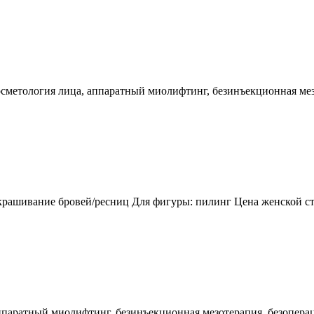
косметология лица, аппаратный миолифтинг, безинъекционная м
крашивание бровей/ресниц Для фигуры: пилинг Цена женской ст
аппаратный миолифтинг, безинъекционная мезотерапия, безопер