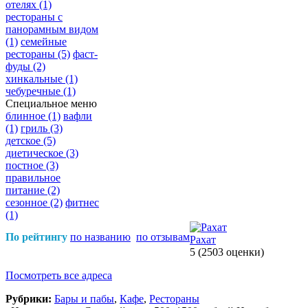
отелях
(1)
рестораны с
панорамным видом
(1)
семейные
рестораны
(5)
фаст-
фуды
(2)
хинкальные
(1)
чебуречные
(1)
Специальное меню
блинное
(1)
вафли
(1)
гриль
(3)
детское
(5)
диетическое
(3)
постное
(3)
правильное
питание
(2)
сезонное
(2)
фитнес
(1)
По рейтингу
по названию
по отзывам
Рахат
5
(2503 оценки)
Посмотреть все адреса
Рубрики:
Бары и пабы
,
Кафе
,
Рестораны