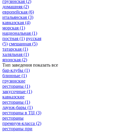
грузинская
(2)
домашняя
(2)
европейская
(6)
итальянская
(3)
кавказская
(4)
морская
(1)
национальная
(1)
постная
(1)
русская
(5)
смешанная
(5)
татарская
(1)
халяльная
(1)
японская
(2)
Тип заведения
показать все
бар-клубы
(1)
блинные
(1)
грузинские
рестораны
(1)
закусочные
(1)
кавказские
рестораны
(1)
лаунж-бары
(1)
рестораны в ТЦ
(3)
рестораны
премиум-класса
(2)
рестораны при