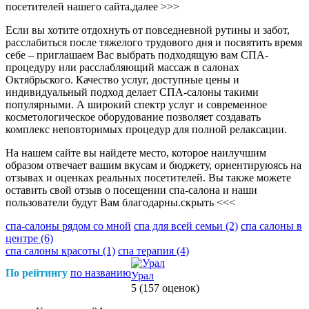
посетителей нашего сайта.
далее >>>
Если вы хотите отдохнуть от повседневной рутины и забот,
расслабиться после тяжелого трудового дня и посвятить время
себе – приглашаем Вас выбрать подходящую вам СПА-
процедуру или расслабляющий массаж в салонах
Октябрьского. Качество услуг, доступные цены и
индивидуальный подход делает СПА-салоны такими
популярными. А широкий спектр услуг и современное
косметологическое оборудование позволяет создавать
комплекс неповторимых процедур для полной релаксации.
На нашем сайте вы найдете место, которое наилучшим
образом отвечает вашим вкусам и бюджету, ориентируюясь на
отзывах и оценках реальных посетителей. Вы также можете
оставить свой отзыв о посещении спа-салона и наши
пользователи будут Вам благодарны.
скрыть <<<
спа-салоны рядом со мной
спа для всей семьи
(2)
спа салоны в
центре
(6)
спа салоны красоты
(1)
спа терапия
(4)
По рейтингу
по названию
Урал
5
(157 оценок)