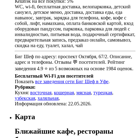
Кешбэк на все покупки: 5%
WC, wi-fi, бесплатная доставка, велопарковка, детский
санузел, детское меню, доставка, доставка еды, еда
навынос, завтрак, зарядка для телефона, кофе, кофе с
собой, лифт, намазхана, оплата банковской картой, вход
оборудован пандусом, парковка, парковка для людей с
инвалидностью, питьевая вода, подарочный сертификат,
предварительная запись, предзаказ онлайн, самовывоз,
скидка на еду, туалет, халал, чай
Биг Шеф по адресу: проспект Октября, 67/2. Описание,
адрес и телефоны. Отзывы 💬 посетителей. Рейтинг
заведения 4.9 ⭐ из 5 возможных на основе 1984 оценок.
Бесплатный Wi-Fi для посетителей
Показать
все заведения сети Биг Шеф в Уфе
.
Рубрики:
Кухня:
восточная
,
кошерная
,
мясная
,
турецкая
,
узбекская
,
халяльная
,
Информация обновлена: 22.05.2026.
Карта
Ближайшие кафе, рестораны