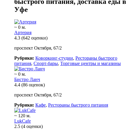
быстрого питания, доставка еды в
Уфе
~ 0 м.
Артерия
4.3
(642 оценки)
проспект Октября, 67/2
Рубрики:
Коворкинг-студии
,
Рестораны быстрого
питания
,
Спорт-бары
,
Торговые центры и магазины
~ 0 м.
Бистро Ланч
4.4
(86 оценок)
проспект Октября, 67/2
Рубрики:
Кафе
,
Рестораны быстрого питания
~ 120 м.
LukCafe
2.5
(4 оценки)