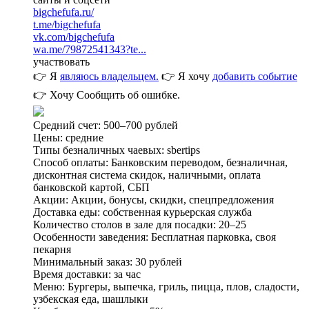
bigchefufa.ru/
t.me/bigchefufa
vk.com/bigchefufa
wa.me/79872541343?te...
участвовать
👉 Я
являюсь владельцем.
👉 Я хочу
добавить событие
👉 Хочу
Сообщить об ошибке.
Средний счет: 500–700 рублей
Цены: средние
Типы безналичных чаевых: sbertips
Способ оплаты: Банковским переводом, безналичная,
дисконтная система скидок, наличными, оплата
банковской картой, СБП
Акции: Акции, бонусы, скидки, спецпредложения
Доставка еды: собственная курьерская служба
Количество столов в зале для посадки: 20–25
Особенности заведения: Бесплатная парковка, своя
пекарня
Минимальный заказ: 30 рублей
Время доставки: за час
Меню: Бургеры, выпечка, гриль, пицца, плов, сладости,
узбекская еда, шашлыки