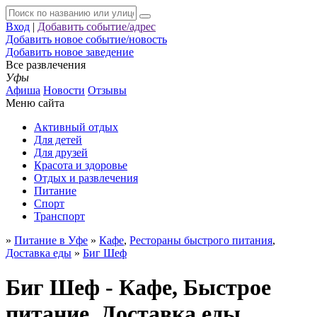
Вход
|
Добавить событие/адрес
Добавить новое событие/новость
Добавить новое заведение
Все развлечения
Уфы
Афиша
Новости
Отзывы
Меню сайта
Активный отдых
Для детей
Для друзей
Красота и здоровье
Отдых и развлечения
Питание
Спорт
Транспорт
»
Питание в Уфе
»
Кафе
,
Рестораны быстрого питания
,
Доставка еды
»
Биг Шеф
Биг Шеф - Кафе, Быстрое
питание, Доставка еды