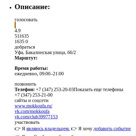
Описание:
голосовать
4.9
5
1
1635
1635
0
добраться
Уфа
,
Бакалинская улица, 66/2
Марштут:
Время работы:
ежедневно, 09:00–21:00
позвонить
Телефон:
+7 (347) 253-20-03
Показать еще телефоны
+7 (347) 253-21-00
сайты и соцсети
www.mokkoufa.ru/
vk.com/mokkoufa
vk.com/club39977153
участвовать
👉 Я
являюсь владельцем.
👉 Я хочу
добавить событие