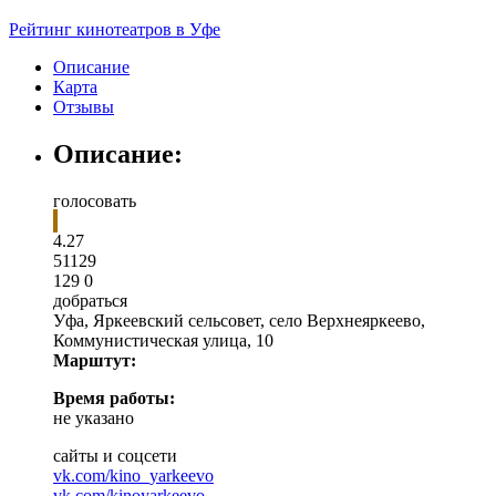
Рейтинг кинотеатров в Уфе
Описание
Карта
Отзывы
Описание:
голосовать
4.27
5
1
129
129
0
добраться
Уфа
,
Яркеевский сельсовет, село Верхнеяркеево,
Коммунистическая улица, 10
Марштут:
Время работы:
не указано
сайты и соцсети
vk.com/kino_yarkeevo
vk.com/kinoyarkeevo