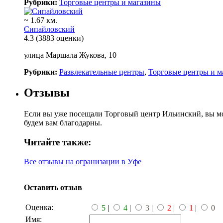
Рубрики:
Торговые центры и магазины
~ 1.67 км.
Сипайловский
4.3
(3883 оценки)
улица Маршала Жукова, 10
Рубрики:
Развлекательные центры
,
Торговые центры и м
Отзывы
Если вы уже посещали Торговый центр Ильинский, вы мо
будем вам благодарны.
Читайте также:
Все отзывы на огранизации в Уфе
Оставить отзыв
Оценка:
5
|
4
|
3
|
2
|
1
|
0
Имя: