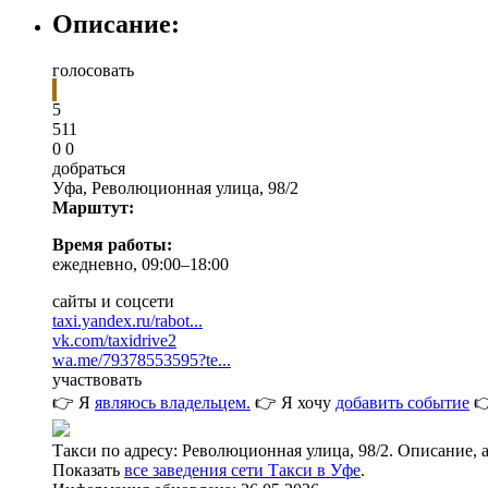
Описание:
голосовать
5
5
1
1
0
0
добраться
Уфа
,
Революционная улица, 98/2
Марштут:
Время работы:
ежедневно, 09:00–18:00
сайты и соцсети
taxi.yandex.ru/rabot...
vk.com/taxidrive2
wa.me/79378553595?te...
участвовать
👉 Я
являюсь владельцем.
👉 Я хочу
добавить событие

Такси по адресу: Революционная улица, 98/2. Описание, 
Показать
все заведения сети Такси в Уфе
.