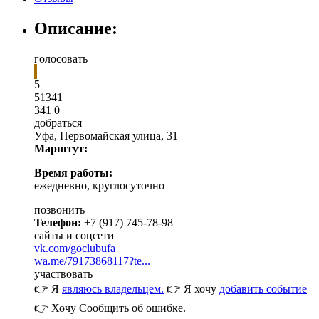
Описание:
голосовать
5
5
1
341
341
0
добраться
Уфа
,
Первомайская улица, 31
Марштут:
Время работы:
ежедневно, круглосуточно
позвонить
Телефон:
+7 (917) 745-78-98
сайты и соцсети
vk.com/goclubufa
wa.me/79173868117?te...
участвовать
👉 Я
являюсь владельцем.
👉 Я хочу
добавить событие
👉 Хочу
Сообщить об ошибке.