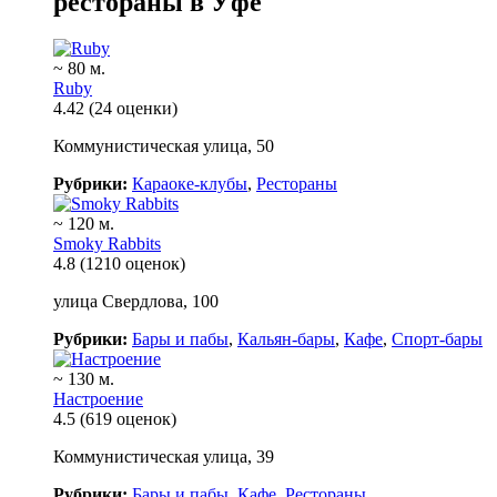
рестораны в Уфе
~ 80 м.
Ruby
4.42
(24 оценки)
Коммунистическая улица, 50
Рубрики:
Караоке-клубы
,
Рестораны
~ 120 м.
Smoky Rabbits
4.8
(1210 оценок)
улица Свердлова, 100
Рубрики:
Бары и пабы
,
Кальян-бары
,
Кафе
,
Спорт-бары
~ 130 м.
Настроение
4.5
(619 оценок)
Коммунистическая улица, 39
Рубрики:
Бары и пабы
,
Кафе
,
Рестораны