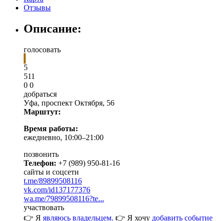
Отзывы
Описание:
голосовать
5
5
1
1
0
0
добраться
Уфа
,
проспект Октября, 56
Марштут:
Время работы:
ежедневно, 10:00–21:00
позвонить
Телефон:
+7 (989) 950-81-16
сайты и соцсети
t.me/89899508116
vk.com/id137177376
wa.me/79899508116?te...
участвовать
👉 Я
являюсь владельцем.
👉 Я хочу
добавить событие