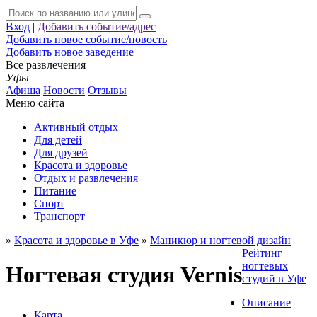
Вход
|
Добавить событие/адрес
Добавить новое событие/новость
Добавить новое заведение
Все развлечения
Уфы
Афиша
Новости
Отзывы
Меню сайта
Активный отдых
Для детей
Для друзей
Красота и здоровье
Отдых и развлечения
Питание
Спорт
Транспорт
»
Красота и здоровье в Уфе
»
Маникюр и ногтевой дизайн
Рейтинг
ногтевых
Ногтевая студия Vernis
студий в Уфе
Описание
Карта