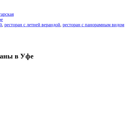
тарская
ое
й
,
ресторан с летней верандой
,
ресторан с панорамным видом
раны в Уфе