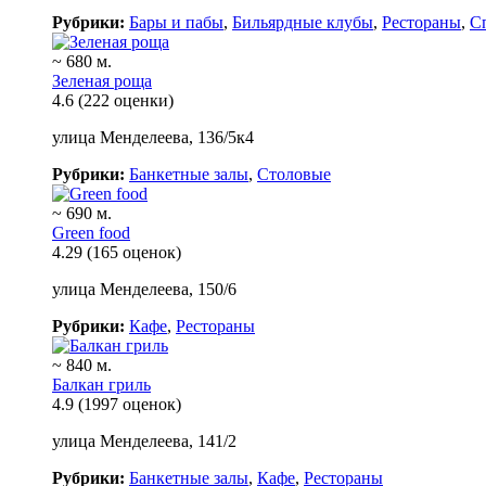
Рубрики:
Бары и пабы
,
Бильярдные клубы
,
Рестораны
,
С
~ 680 м.
Зеленая роща
4.6
(222 оценки)
улица Менделеева, 136/5к4
Рубрики:
Банкетные залы
,
Столовые
~ 690 м.
Green food
4.29
(165 оценок)
улица Менделеева, 150/6
Рубрики:
Кафе
,
Рестораны
~ 840 м.
Балкан гриль
4.9
(1997 оценок)
улица Менделеева, 141/2
Рубрики:
Банкетные залы
,
Кафе
,
Рестораны