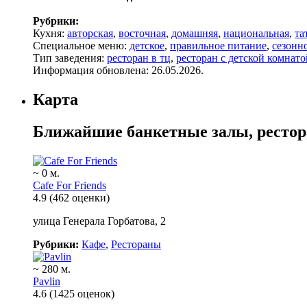
Рубрики:
Кухня:
авторская
,
восточная
,
домашняя
,
национальная
,
та
Специальное меню:
детское
,
правильное питание
,
сезонн
Тип заведения:
ресторан в тц
,
ресторан с детской комнато
Информация обновлена: 26.05.2026.
Карта
Ближайшие банкетные залы, ресто
~ 0 м.
Cafe For Friends
4.9
(462 оценки)
улица Генерала Горбатова, 2
Рубрики:
Кафе
,
Рестораны
~ 280 м.
Pavlin
4.6
(1425 оценок)