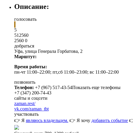
Описание:
голосовать
5
5
1
2560
2560
0
добраться
Уфа
,
улица Генерала Горбатова, 2
Марштут:
Время работы:
пн-чт 11:00–22:00; пт,сб 11:00–23:00; вс 11:00–22:00
позвонить
Телефон:
+7 (967) 517-43-54
Показать еще телефоны
+7 (347) 200-74-43
сайты и соцсети
zaman.rest/
vk.com/zaman_tbt
участвовать
👉 Я
являюсь владельцем.
👉 Я хочу
добавить событие
