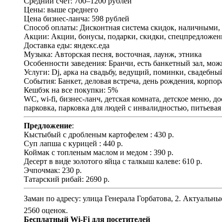
Средний счет: 700–1200 рублей
Цены: выше среднего
Цена бизнес-ланча: 598 рублей
Способ оплаты: Дисконтная система скидок, наличными, 
Акции: Акции, бонусы, подарки, скидки, спецпредложен
Доставка еды: яндекс.еда
Музыка: Авторская песня, восточная, лаунж, этника
Особенности заведения: Бранчи, есть банкетный зал, мож
Услуги: Dj, арка на свадьбу, ведущий, поминки, свадебн
События: Банкет, деловая встреча, день рождения, корпо
Кешбэк на все покупки: 5%
WC, wi-fi, бизнес-ланч, детская комната, детское меню, до
парковка, парковка для людей с инвалидностью, питьевая 
Предложение
:
Кыстыбый с дробленым картофелем : 430 р.
Суп лапша с курицей : 440 р.
Коймак с топленым маслом и медом : 390 р.
Десерт в виде золотого яйца с талкыш калеве: 610 р.
Эчпочмак: 230 р.
Татарский рибай: 2690 р.
Заман по адресу: улица Генерала Горбатова, 2. Актуальн
2560 оценок.
Бесплатный Wi-Fi для посетителей