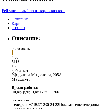
Рейтинг ансамблях и творческих ко...
Описание
Карта
Отзывы
Описание:
голосовать
4.38
5
1
13
13
0
добраться
Уфа
,
улица Менделеева, 205А
Марштут:
Время работы:
пн,вт,ср,чт,пт,вс 17:30–22:00
позвонить
Телефон:
+7 (927) 236-24-22
Показать еще телефоны
+7 (347) 266-64-24