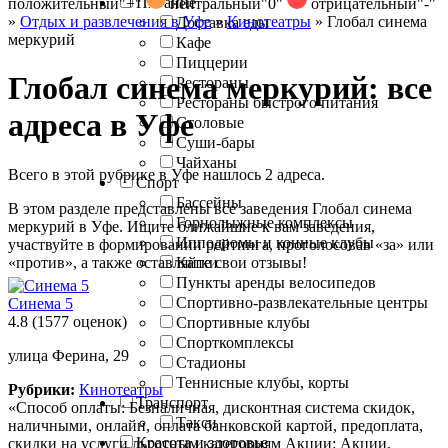
Питание
положительный
"+"
нейтральный
"0"
отрицательный
"-"
»
Отдых и развлечения в Уфе
»
Кинотеатры
»
Глобал синема
Доставка еды
меркурий
Кафе
Пиццерии
Глобал синема меркурий: все
Рестораны
Рестораны быстрого питания
адреса в Уфе
Столовые
Суши-бары
Чайханы
Всего в этой рубрике в Уфе нашлось 2 адреса.
Спорт
Бассейны
В этом разделе представлены все заведения Глобал синема
Горнолыжные комплексы
меркурий в Уфе. Ищите ближайшие к вам заведения,
Ипподромы и конные клубы
участвуйте в формировании рейтинга, проголосовав «за» или
«против», а также оставляйте свои отзывы!
Катки
Пункты аренды велосипедов
Спортивно-развлекательные центры
Синема 5
4.8
(1577 оценок)
Спортивные клубы
Спорткомплексы
улица Ферина, 29
Стадионы
Теннисные клубы, корты
Рубрики:
Кинотеатры
Транспорт
«Способ оплаты: Безналичная, дисконтная система скидок,
Такси
наличными, онлайн, оплата банковской картой, предоплата,
Красота и здоровье
скидки на услуги льготным категориям Акции: Акции,