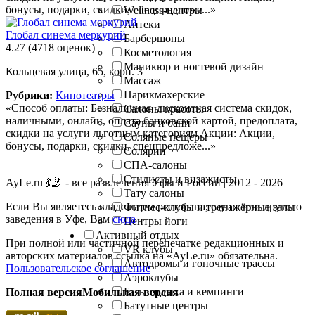
бонусы, подарки, скидки, спецпредложе...»
Wellness-центры
Аптеки
Глобал синема меркурий
Барбершопы
4.27
(4718 оценок)
Косметология
Маникюр и ногтевой дизайн
Кольцевая улица, 65, корп. 3
Массаж
Парикмахерские
Рубрики:
Кинотеатры
«Способ оплаты: Безналичная, дисконтная система скидок,
Салоны красоты
наличными, онлайн, оплата банковской картой, предоплата,
Сауны и бани
скидки на услуги льготным категориям Акции: Акции,
Соляные пещеры
бонусы, подарки, скидки, спецпредложе...»
Солярии
СПА-салоны
Стилисты и визажисты
AyLe.ru 💃🤳 - все развлечения Уфы и России | 2012 - 2026
Тату салоны
Если Вы являетесь владельцем ресторана, сауны или другого
Фитнес-клубы и тренажёрные залы
заведения в Уфе, Вам
сюда
Центры йоги
Активный отдых
При полной или частичной перепечатке редакционных и
VR клубы
авторских материалов ссылка на «AyLe.ru» обязательна.
Автодромы и гоночные трассы
Пользовательское соглашение
Аэроклубы
Базы отдыха и кемпинги
Полная версия
Мобильная версия
Батутные центры