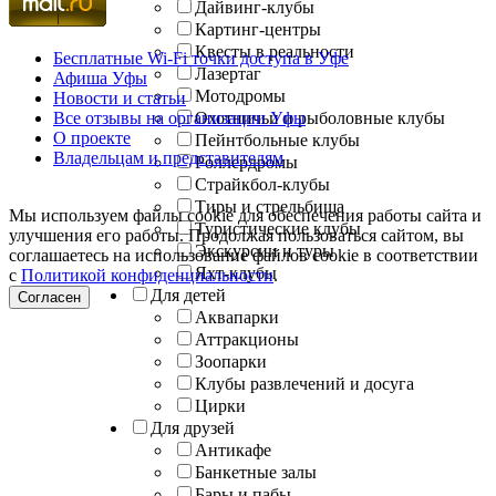
Дайвинг-клубы
Картинг-центры
Квесты в реальности
Бесплатные Wi-Fi точки доступа в Уфе
Лазертаг
Афиша Уфы
Мотодромы
Новости и статьи
Все отзывы на организации Уфы
Охотничьи и рыболовные клубы
О проекте
Пейнтбольные клубы
Владельцам и представителям
Роллердромы
Страйкбол-клубы
Тиры и стрельбища
Мы используем файлы cookie для обеспечения работы сайта и
Туристические клубы
улучшения его работы. Продолжая пользоваться сайтом, вы
Экскурсии и туры
соглашаетесь на использование файлов cookie в соответствии
Яхт-клубы
с
Политикой конфиденциальности
.
Для детей
Согласен
Аквапарки
Аттракционы
Зоопарки
Клубы развлечений и досуга
Цирки
Для друзей
Антикафе
Банкетные залы
Бары и пабы