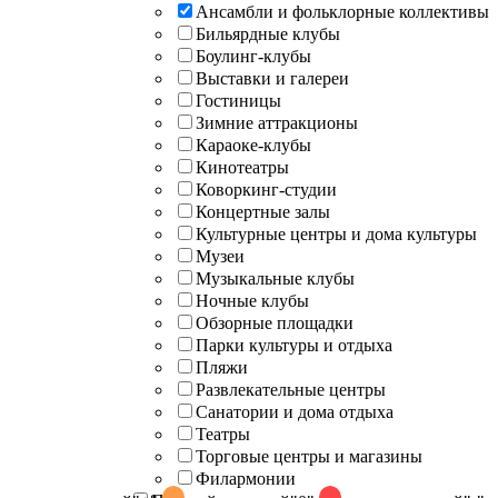
Ансамбли и фольклорные коллективы
Бильярдные клубы
Боулинг-клубы
Выставки и галереи
Гостиницы
Зимние аттракционы
Караоке-клубы
Кинотеатры
Коворкинг-студии
Концертные залы
Культурные центры и дома культуры
Музеи
Музыкальные клубы
Ночные клубы
Обзорные площадки
Парки культуры и отдыха
Пляжи
Развлекательные центры
Санатории и дома отдыха
Театры
Торговые центры и магазины
Филармонии