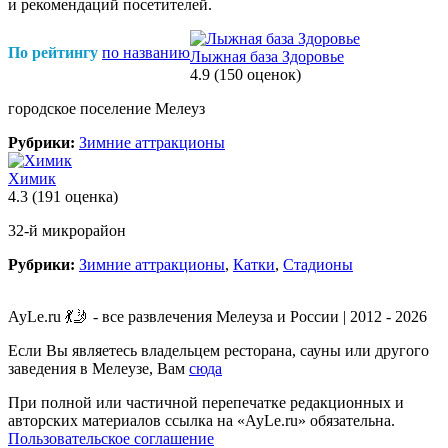
и рекомендаций посетителей.
По рейтингу
по названию
Лыжная база Здоровье
4.9
(150 оценок)
городское поселение Мелеуз
Рубрики:
Зимние аттракционы
Химик
4.3
(191 оценка)
32-й микрорайон
Рубрики:
Зимние аттракционы
,
Катки
,
Стадионы
AyLe.ru 💃🤳 - все развлечения Мелеуза и России | 2012 - 2026
Если Вы являетесь владельцем ресторана, сауны или другого
заведения в Мелеузе, Вам
сюда
При полной или частичной перепечатке редакционных и
авторских материалов ссылка на «AyLe.ru» обязательна.
Пользовательское соглашение