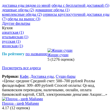
доставка еды рядом со мной
обеды с бесплатной доставкой
(5)
дешевые обеды
(2)
домашние обеды
(1)
комплексные обеды
(2)
сервисы круглосуточной доставки еды
(7)
обеды на вынос
(3)
Другие фильтры
Кухня
азиатская
(1)
итальянская
(1)
русская
(1)
японская
(1)
По рейтингу
по названию
Жиши суши
5
(1276 оценок)
Посмотреть все адреса
Рубрики:
Кафе
,
Доставка еды
,
Суши-бары
«Цены: средние Средний счет: 500–700 рублей Роллы
филадельфия: 309–409 рублей Способ оплаты: Qr-код,
банковским переводом, наличными, онлайн, оплата
банковской картой, СБП, электронными деньгами Акции:...»
Пицца - шеф Майами
4.17
(12 оценок)