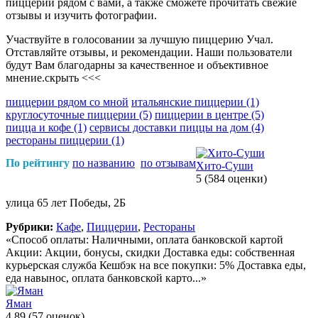
пиццерии рядом с вами, а также сможете прочитать свежие
отзывы и изучить фотографии.
Участвуйте в голосовании за лучшую пиццерию Учал.
Отставляйте отзывы, и рекомендации. Наши пользователи
будут Вам благодарны за качественное и объективное
мнение.
скрыть <<<
пиццерии рядом со мной
итальянские пиццерии
(1)
круглосуточные пиццерии
(5)
пиццерии в центре
(5)
пицца и кофе
(1)
сервисы доставки пиццы на дом
(4)
рестораны пиццерии
(1)
По рейтингу
по названию
по отзывам
Хито-Суши
5
(584 оценки)
улица 65 лет Победы, 2Б
Рубрики:
Кафе
,
Пиццерии
,
Рестораны
«Способ оплаты: Наличными, оплата банковской картой
Акции: Акции, бонусы, скидки Доставка еды: собственная
курьерская служба Кешбэк на все покупки: 5% Доставка еды,
еда навынос, оплата банковской карто...»
Яман
4.89
(57 оценок)