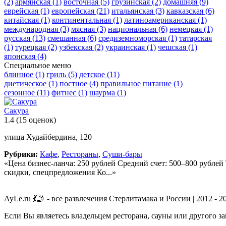
(2)
армянская
(1)
восточная
(5)
грузинская
(2)
домашняя
(9)
еврейская
(1)
европейская
(21)
итальянская
(3)
кавказская
(6)
китайская
(1)
континентальная
(1)
латиноамериканская
(1)
международная
(3)
мясная
(3)
национальная
(6)
немецкая
(1)
русская
(13)
смешанная
(6)
средиземноморская
(1)
татарская
(1)
турецкая
(2)
узбекская
(2)
украинская
(1)
чешская
(1)
японская
(4)
Специальное меню
блинное
(1)
гриль
(5)
детское
(11)
диетическое
(1)
постное
(4)
правильное питание
(1)
сезонное
(11)
фитнес
(1)
шаурма
(1)
Сакура
1.4
(15 оценок)
улица Худайбердина, 120
Рубрики:
Кафе
,
Рестораны
,
Суши-бары
«Цена бизнес-ланча: 250 рублей Средний счет: 500–800 рубле
скидки, спецпредложения Ко...»
AyLe.ru 💃🤳 - все развлечения Стерлитамака и России | 2012 - 2
Если Вы являетесь владельцем ресторана, сауны или другого з