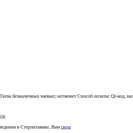
й Типы безналичных чаевых: нетмонет Способ оплаты: Qr-код, н
026
аведения в Стерлитамаке, Вам
сюда