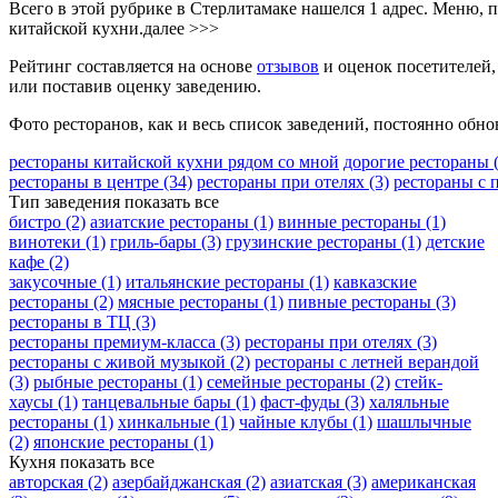
Всего в этой рубрике в Стерлитамаке нашелся 1 адрес. Меню,
китайской кухни.
далее >>>
Рейтинг составляется на основе
отзывов
и оценок посетителей,
или поставив оценку заведению.
Фото ресторанов, как и весь список заведений, постоянно обно
рестораны китайской кухни рядом со мной
дорогие рестораны
рестораны в центре
(34)
рестораны при отелях
(3)
рестораны с
Тип заведения
показать все
бистро
(2)
азиатские рестораны
(1)
винные рестораны
(1)
винотеки
(1)
гриль-бары
(3)
грузинские рестораны
(1)
детские
кафе
(2)
закусочные
(1)
итальянские рестораны
(1)
кавказские
рестораны
(2)
мясные рестораны
(1)
пивные рестораны
(3)
рестораны в ТЦ
(3)
рестораны премиум-класса
(3)
рестораны при отелях
(3)
рестораны с живой музыкой
(2)
рестораны с летней верандой
(3)
рыбные рестораны
(1)
семейные рестораны
(2)
стейк-
хаусы
(1)
танцевальные бары
(1)
фаст-фуды
(3)
халяльные
рестораны
(1)
хинкальные
(1)
чайные клубы
(1)
шашлычные
(2)
японские рестораны
(1)
Кухня
показать все
авторская
(2)
азербайджанская
(2)
азиатская
(3)
американская