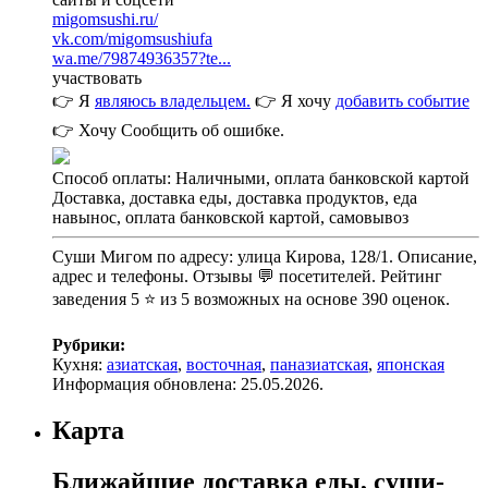
migomsushi.ru/
vk.com/migomsushiufa
wa.me/79874936357?te...
участвовать
👉 Я
являюсь владельцем.
👉 Я хочу
добавить событие
👉 Хочу
Сообщить об ошибке.
Способ оплаты: Наличными, оплата банковской картой
Доставка, доставка еды, доставка продуктов, еда
навынос, оплата банковской картой, самовывоз
Суши Мигом по адресу: улица Кирова, 128/1. Описание,
адрес и телефоны. Отзывы 💬 посетителей. Рейтинг
заведения 5 ⭐ из 5 возможных на основе 390 оценок.
Рубрики:
Кухня:
азиатская
,
восточная
,
паназиатская
,
японская
Информация обновлена: 25.05.2026.
Карта
Ближайшие доставка еды, суши-