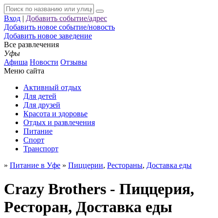
Вход
|
Добавить событие/адрес
Добавить новое событие/новость
Добавить новое заведение
Все развлечения
Уфы
Афиша
Новости
Отзывы
Меню сайта
Активный отдых
Для детей
Для друзей
Красота и здоровье
Отдых и развлечения
Питание
Спорт
Транспорт
»
Питание в Уфе
»
Пиццерии
,
Рестораны
,
Доставка еды
Crazy Brothers - Пиццерия,
Ресторан, Доставка еды