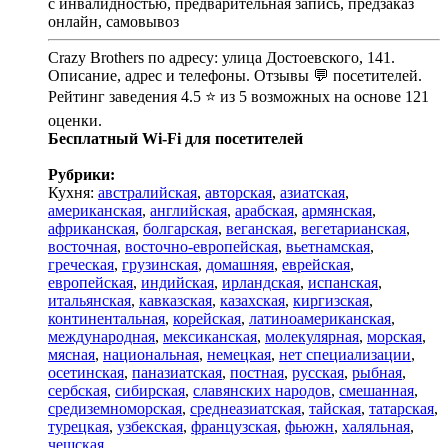
с инвалидностью, предварительная запись, предзаказ
онлайн, самовывоз
Crazy Brothers по адресу: улица Достоевского, 141.
Описание, адрес и телефоны. Отзывы 💬 посетителей.
Рейтинг заведения 4.5 ⭐ из 5 возможных на основе 121
оценки.
Бесплатный Wi-Fi для посетителей
Рубрики:
Кухня:
австралийская
,
авторская
,
азиатская
,
американская
,
английская
,
арабская
,
армянская
,
африканская
,
болгарская
,
веганская
,
вегетарианская
,
восточная
,
восточно-европейская
,
вьетнамская
,
греческая
,
грузинская
,
домашняя
,
еврейская
,
европейская
,
индийская
,
ирландская
,
испанская
,
итальянская
,
кавказская
,
казахская
,
киргизская
,
континентальная
,
корейская
,
латиноамериканская
,
международная
,
мексиканская
,
молекулярная
,
морская
,
мясная
,
национальная
,
немецкая
,
нет специализации
,
осетинская
,
паназиатская
,
постная
,
русская
,
рыбная
,
сербская
,
сибирская
,
славянских народов
,
смешанная
,
средиземноморская
,
среднеазиатская
,
тайская
,
татарская
,
турецкая
,
узбекская
,
французская
,
фьюжн
,
халяльная
,
чешская