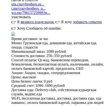
ufa.crazybrothers.ru...
t.me/crazybrothers_u...
wa.me/79613725999?te...
участвовать
👉 Я
являюсь владельцем.
👉 Я хочу
добавить событие
👉 Хочу
Сообщить об ошибке.
Время доставки: за час
Меню: Грузинская еда, домашняя еда, китайская еда,
пицца, сладости
Минимальный заказ: 1090 рублей
Стоимость доставки: 250–350 рублей
Способ оплаты: Qr-код, банковским переводом,
безналичная, бесконтактная оплата, наличными, онлайн,
оплата банковской картой, предоплата, СБП
Акции: Акции, скидки, спецпредложения
Цены: высокие
Цена бизнес-ланча: 0 руб
Средний счет: 1090–1690 рублей
Доставка еды: Delivery-club, собственная курьерская
служба, яндекс.еда
Wi-Fi, бесплатная доставка, доставка, доставка еды, еда
навынос, оплата банковской картой, парковка для людей