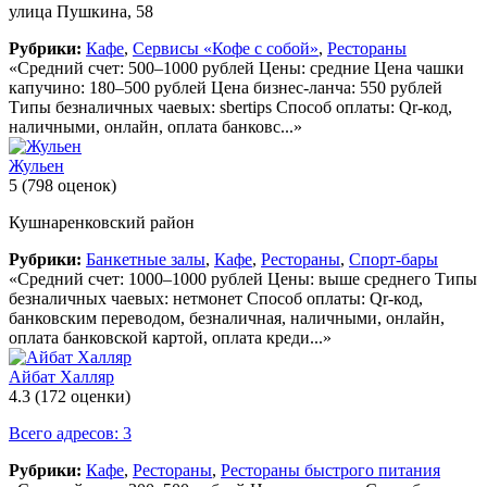
улица Пушкина, 58
Рубрики:
Кафе
,
Сервисы «Кофе с собой»
,
Рестораны
«Средний счет: 500–1000 рублей Цены: средние Цена чашки
капучино: 180–500 рублей Цена бизнес-ланча: 550 рублей
Типы безналичных чаевых: sbertips Способ оплаты: Qr-код,
наличными, онлайн, оплата банковс...»
Жульен
5
(798 оценок)
Кушнаренковский район
Рубрики:
Банкетные залы
,
Кафе
,
Рестораны
,
Спорт-бары
«Средний счет: 1000–1000 рублей Цены: выше среднего Типы
безналичных чаевых: нетмонет Способ оплаты: Qr-код,
банковским переводом, безналичная, наличными, онлайн,
оплата банковской картой, оплата креди...»
Айбат Халляр
4.3
(172 оценки)
Всего адресов: 3
Рубрики:
Кафе
,
Рестораны
,
Рестораны быстрого питания