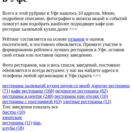
Всего в этой рубрике в Уфе нашлось 10 адресов. Меню,
подробное описание, фотографии и анонсы акций и событий
помогут вам подобрать наиболее подходящее кафе или
ресторан халяльной кухни.
далее >>>
Рейтинг составляется на основе
отзывов
и оценок
посетителей, и постоянно обновляется. Примите участие в
формировании рейтинга лучших ресторанов в Уфе, оставив
свой отзыв или поставив оценку заведению.
Фото ресторанов, как и весь список заведений, постоянно
обновляется и всегда актуален: у нас вы найдете адреса и
телефоны любой организации в Уфе.
скрыть <<<
рестораны халяльной кухни рядом со мной
дорогие рестораны
(71)
кафе рестораны
(168)
недорогие рестораны
(82)
рестораны в центре
(248)
рестораны при отелях
(10)
рестораны с программой
(63)
элитные рестораны
(12)
Тип заведения
показать все
бистро
(10)
азиатские
рестораны
(11)
бар-
клубы
(18)