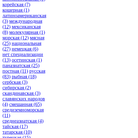
корейская
(7)
кошерная
(1)
латиноамериканская
(3)
международная
(12)
мексиканская
(8)
молекулярная
(1)
морская
(12)
мясная
(25)
национальная
(27)
немецкая
(6)
нет специализации
(13)
осетинская
(1)
паназиатская
(25)
постная
(11)
русская
(83)
рыбная
(18)
сербская
(3)
сибирская
(2)
скандинавская
(3)
славянских народов
(4)
смешанная
(65)
средиземноморская
(11)
среднеазиатская
(4)
тайская
(17)
татарская
(10)
турецкая
(15)