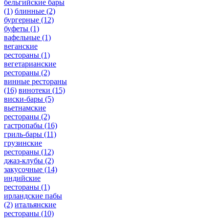
бельгийские бары
(1)
блинные
(2)
бургерные
(12)
буфеты
(1)
вафельные
(1)
веганские
рестораны
(1)
вегетарианские
рестораны
(2)
винные рестораны
(16)
винотеки
(15)
виски-бары
(5)
вьетнамские
рестораны
(2)
гастропабы
(16)
гриль-бары
(11)
грузинские
рестораны
(12)
джаз-клубы
(2)
закусочные
(14)
индийские
рестораны
(1)
ирландские пабы
(2)
итальянские
рестораны
(10)