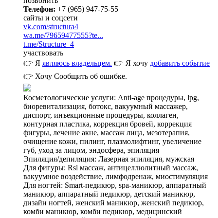
позвонить
Телефон:
+7 (965) 947-75-55
сайты и соцсети
vk.com/structura4
wa.me/79659477555?te...
t.me/Structure_4
участвовать
👉 Я
являюсь владельцем.
👉 Я хочу
добавить событие
👉 Хочу
Сообщить об ошибке.
Косметологические услуги: Anti-age процедуры, lpg,
биоревитализация, ботокс, вакуумный массажер,
диспорт, инъекционные процедуры, коллаген,
контурная пластика, коррекция бровей, коррекция
фигуры, лечение акне, массаж лица, мезотерапия,
очищение кожи, пилинг, плазмолифтинг, увеличение
губ, уход за лицом, эндосфера, эпиляция
Эпиляция/депиляция: Лазерная эпиляция, мужская
Для фигуры: Rsl массаж, антицеллюлитный массаж,
вакуумное воздействие, лимфодренаж, миостимуляция
Для ногтей: Smart-педикюр, spa-маникюр, аппаратный
маникюр, аппаратный педикюр, детский маникюр,
дизайн ногтей, женский маникюр, женский педикюр,
комби маникюр, комби педикюр, медицинский