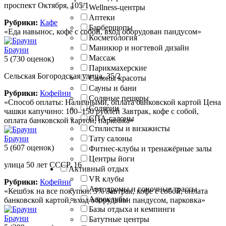
проспект Октября, 105/1
Wellness-центры
Аптеки
Рубрики:
Кафе
Барбершопы
«Еда навынос, кофе с собой, вход оборудован пандусом»
Косметология
Маникюр и ногтевой дизайн
Брауни
Массаж
5
(730 оценок)
Парикмахерские
Сельская Богородская улица, 35/2
Салоны красоты
Сауны и бани
Рубрики:
Кофейни
Соляные пещеры
«Способ оплаты: Наличными, оплата банковской картой Цена
Солярии
чашки капучино: 100–150 рублей Завтрак, кофе с собой,
СПА-салоны
оплата банковской картой, парковка»
Стилисты и визажисты
Брауни
Тату салоны
5
(607 оценок)
Фитнес-клубы и тренажёрные залы
Центры йоги
улица 50 лет СССР, 16
Активный отдых
VR клубы
Рубрики:
Кофейни
Автодромы и гоночные трассы
«Кешбэк на все покупки: 5% Завтрак, кофе с собой, оплата
Аэроклубы
банковской картой, вход оборудован пандусом, парковка»
Базы отдыха и кемпинги
Брауни
Батутные центры