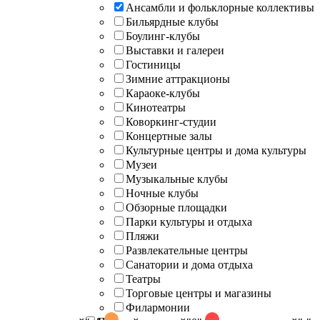
Ансамбли и фольклорные коллективы
Бильярдные клубы
Боулинг-клубы
Выставки и галереи
Гостиницы
Зимние аттракционы
Караоке-клубы
Кинотеатры
Коворкинг-студии
Концертные залы
Культурные центры и дома культуры
Музеи
Музыкальные клубы
Ночные клубы
Обзорные площадки
Парки культуры и отдыха
Пляжи
Развлекательные центры
Санатории и дома отдыха
Театры
Торговые центры и магазины
Филармонии