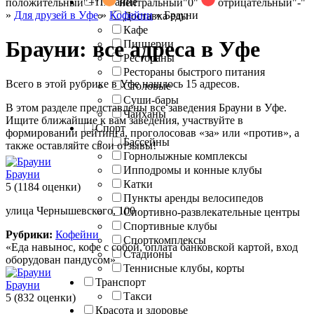
Питание
положительный
"+"
нейтральный
"0"
отрицательный
"-"
»
Для друзей в Уфе
»
Кофейни
»
Брауни
Доставка еды
Кафе
Брауни: все адреса в Уфе
Пиццерии
Рестораны
Рестораны быстрого питания
Всего в этой рубрике в Уфе нашлось 15 адресов.
Столовые
Суши-бары
В этом разделе представлены все заведения Брауни в Уфе.
Чайханы
Ищите ближайшие к вам заведения, участвуйте в
Спорт
формировании рейтинга, проголосовав «за» или «против», а
Бассейны
также оставляйте свои отзывы!
Горнолыжные комплексы
Ипподромы и конные клубы
Брауни
Катки
5
(1184 оценки)
Пункты аренды велосипедов
улица Чернышевского, 100
Спортивно-развлекательные центры
Спортивные клубы
Рубрики:
Кофейни
Спорткомплексы
«Еда навынос, кофе с собой, оплата банковской картой, вход
Стадионы
оборудован пандусом»
Теннисные клубы, корты
Транспорт
Брауни
Такси
5
(832 оценки)
Красота и здоровье