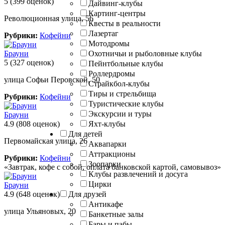
5
(399 оценок)
Дайвинг-клубы
Картинг-центры
Революционная улица, 56
Квесты в реальности
Лазертаг
Рубрики:
Кофейни
Мотодромы
Брауни
Охотничьи и рыболовные клубы
5
(327 оценок)
Пейнтбольные клубы
Роллердромы
улица Софьи Перовской, 50
Страйкбол-клубы
Тиры и стрельбища
Рубрики:
Кофейни
Туристические клубы
Экскурсии и туры
Брауни
4.9
(808 оценок)
Яхт-клубы
Для детей
Первомайская улица, 26
Аквапарки
Аттракционы
Рубрики:
Кофейни
Зоопарки
«Завтрак, кофе с собой, оплата банковской картой, самовывоз»
Клубы развлечений и досуга
Цирки
Брауни
4.9
(648 оценок)
Для друзей
Антикафе
улица Ульяновых, 20
Банкетные залы
Бары и пабы