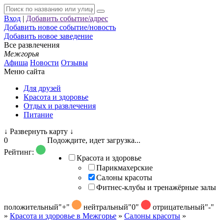
Вход
|
Добавить событие/адрес
Добавить новое событие/новость
Добавить новое заведение
Все развлечения
Межгорья
Афиша
Новости
Отзывы
Меню сайта
Для друзей
Красота и здоровье
Отдых и развлечения
Питание
↓
Развернуть карту
↓
0
Подождите, идет загрузка...
Рейтинг:
Красота и здоровье
Парикмахерские
Салоны красоты
Фитнес-клубы и тренажёрные залы
положительный
"+"
нейтральный
"0"
отрицательный
"-"
»
Красота и здоровье в Межгорье
»
Салоны красоты
»