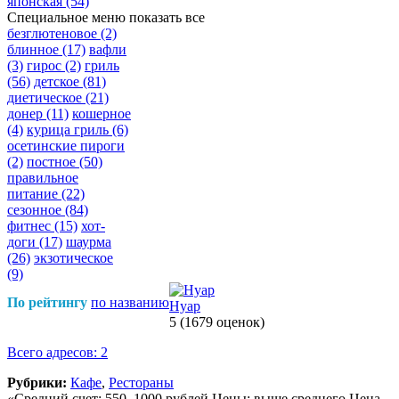
японская
(54)
Специальное меню
показать все
безглютеновое
(2)
блинное
(17)
вафли
(3)
гирос
(2)
гриль
(56)
детское
(81)
диетическое
(21)
донер
(11)
кошерное
(4)
курица гриль
(6)
осетинские пироги
(2)
постное
(50)
правильное
питание
(22)
сезонное
(84)
фитнес
(15)
хот-
доги
(17)
шаурма
(26)
экзотическое
(9)
По рейтингу
по названию
Нуар
5
(1679 оценок)
Всего адресов: 2
Рубрики:
Кафе
,
Рестораны
«Средний счет: 550–1000 рублей Цены: выше среднего Цена