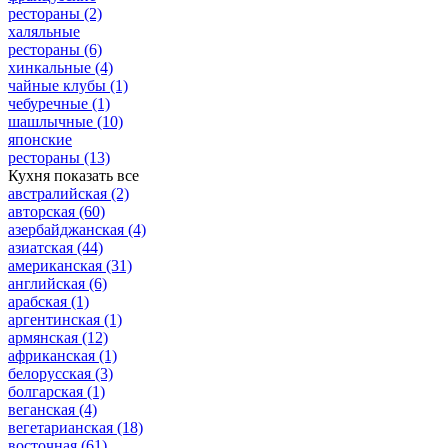
рестораны
(2)
халяльные
рестораны
(6)
хинкальные
(4)
чайные клубы
(1)
чебуречные
(1)
шашлычные
(10)
японские
рестораны
(13)
Кухня
показать все
австралийская
(2)
авторская
(60)
азербайджанская
(4)
азиатская
(44)
американская
(31)
английская
(6)
арабская
(1)
аргентинская
(1)
армянская
(12)
африканская
(1)
белорусская
(3)
болгарская
(1)
веганская
(4)
вегетарианская
(18)
восточная
(61)