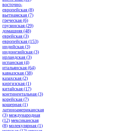
восточно-
европейская
(8)
вьетнамская
(7)
греческая
(6)
грузинская
(29)
домашняя
(48)
еврейская
(3)
европейская
(153)
индийская
(3)
индонезийская
(3)
ирландская
(3)
испанская
(4)
итальянская
(64)
кавказская
(38)
казахская
(2)
киргизская
(1)
китайская
(17)
континентальная
(3)
корейская
(7)
кошерная
(1)
латиноамериканская
(3)
международная
(12)
мексиканская
(8)
молекулярная
(1)
морская
(12)
мясная