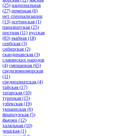
(25)
национальная
(27)
немецкая
(6)
нет специализации
(13)
осетинская
(1)
паназиатская
(25)
постная
(11)
русская
(83)
рыбная
(18)
сербская
(3)
сибирская
(2)
скандинавская
(3)
славянских народов
(4)
смешанная
(65)
средиземноморская
(11)
среднеазиатская
(4)
тайская
(17)
татарская
(10)
турецкая
(15)
узбекская
(19)
украинская
(6)
французская
(5)
фьюжн
(12)
халяльная
(10)
чешская
(1)