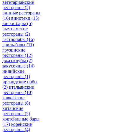
вегетарианские
рестораны
(2)
винные рестораны
(16)
винотеки
(15)
виски-бары
(5)
вьетнамские
рестораны
(2)
гастропабы
(16)
гриль-бары
(11)
грузинские
рестораны
(12)
джаз-клубы
(2)
закусочные
(14)
индийские
рестораны
(1)
ирландские пабы
(2)
итальянские
рестораны
(10)
кавказские
рестораны
(8)
китайские
рестораны
(5)
коктейльные бары
(17)
корейские
рестораны
(4)