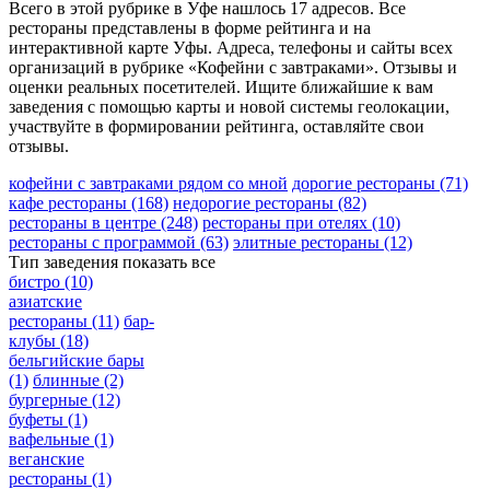
Всего в этой рубрике в Уфе нашлось 17 адресов. Все
рестораны представлены в форме рейтинга и на
интерактивной карте Уфы. Адреса, телефоны и сайты всех
организаций в рубрике «Кофейни с завтраками». Отзывы и
оценки реальных посетителей. Ищите ближайшие к вам
заведения с помощью карты и новой системы геолокации,
участвуйте в формировании рейтинга, оставляйте свои
отзывы.
кофейни с завтраками рядом со мной
дорогие рестораны
(71)
кафе рестораны
(168)
недорогие рестораны
(82)
рестораны в центре
(248)
рестораны при отелях
(10)
рестораны с программой
(63)
элитные рестораны
(12)
Тип заведения
показать все
бистро
(10)
азиатские
рестораны
(11)
бар-
клубы
(18)
бельгийские бары
(1)
блинные
(2)
бургерные
(12)
буфеты
(1)
вафельные
(1)
веганские
рестораны
(1)