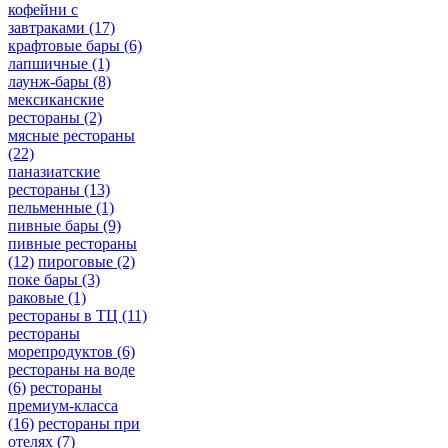
кофейни с
завтраками
(17)
крафтовые бары
(6)
лапшичные
(1)
лаунж-бары
(8)
мексиканские
рестораны
(2)
мясные рестораны
(22)
паназиатские
рестораны
(13)
пельменные
(1)
пивные бары
(9)
пивные рестораны
(12)
пироговые
(2)
поке бары
(3)
раковые
(1)
рестораны в ТЦ
(11)
рестораны
морепродуктов
(6)
рестораны на воде
(6)
рестораны
премиум-класса
(16)
рестораны при
отелях
(7)