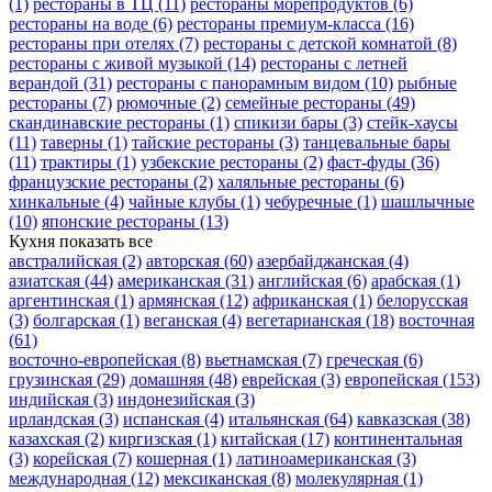
(1)
рестораны в ТЦ
(11)
рестораны морепродуктов
(6)
рестораны на воде
(6)
рестораны премиум-класса
(16)
рестораны при отелях
(7)
рестораны с детской комнатой
(8)
рестораны с живой музыкой
(14)
рестораны с летней
верандой
(31)
рестораны с панорамным видом
(10)
рыбные
рестораны
(7)
рюмочные
(2)
семейные рестораны
(49)
скандинавские рестораны
(1)
спикизи бары
(3)
стейк-хаусы
(11)
таверны
(1)
тайские рестораны
(3)
танцевальные бары
(11)
трактиры
(1)
узбекские рестораны
(2)
фаст-фуды
(36)
французские рестораны
(2)
халяльные рестораны
(6)
хинкальные
(4)
чайные клубы
(1)
чебуречные
(1)
шашлычные
(10)
японские рестораны
(13)
Кухня
показать все
австралийская
(2)
авторская
(60)
азербайджанская
(4)
азиатская
(44)
американская
(31)
английская
(6)
арабская
(1)
аргентинская
(1)
армянская
(12)
африканская
(1)
белорусская
(3)
болгарская
(1)
веганская
(4)
вегетарианская
(18)
восточная
(61)
восточно-европейская
(8)
вьетнамская
(7)
греческая
(6)
грузинская
(29)
домашняя
(48)
еврейская
(3)
европейская
(153)
индийская
(3)
индонезийская
(3)
ирландская
(3)
испанская
(4)
итальянская
(64)
кавказская
(38)
казахская
(2)
киргизская
(1)
китайская
(17)
континентальная
(3)
корейская
(7)
кошерная
(1)
латиноамериканская
(3)
международная
(12)
мексиканская
(8)
молекулярная
(1)