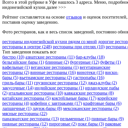
Всего в этой рубрике в Уфе нашлось 3 адреса. Меню, подробн
индонезийской кухни.
далее >>>
Рейтинг составляется на основе
отзывов
и оценок посетителей,
поставив оценку заведению.
Фото ресторанов, как и весь список заведений, постоянно обно
рестораны индонезийской кухни рядом со мной
дорогие ресто
рестораны в центре
(248)
рестораны при отелях
(10)
рестораны
Тип заведения
показать все
бистро
(10)
азиатские рестораны
(11)
бар-клубы
(18)
бельгийские бары
(1)
блинные
(2)
бургерные
(12)
буфеты
(1)
вафельные
(1)
веганские рестораны
(1)
вегетарианские
рестораны
(2)
винные рестораны
(16)
винотеки
(15)
виски-
бары
(5)
вьетнамские рестораны
(2)
гастропабы
(16)
гриль-бары
(11)
грузинские рестораны
(12)
джаз-клубы
(2)
закусочные
(14)
индийские рестораны
(1)
ирландские пабы
(2)
итальянские рестораны
(10)
кавказские рестораны
(8)
китайские рестораны
(5)
коктейльные бары
(17)
корейские
рестораны
(4)
кофейни с завтраками
(17)
крафтовые бары
(6)
лапшичные
(1)
лаунж-бары
(8)
мексиканские рестораны
(2)
мясные рестораны
(22)
паназиатские рестораны
(13)
пельменные
(1)
пивные бары
(9)
пивные рестораны
(12)
пироговые
(2)
поке бары
(3)
раковые