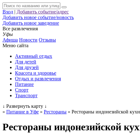
Вход
|
Добавить событие/адрес
Добавить новое событие/новость
Добавить новое заведение
Все развлечения
Уфы
Афиша
Новости
Отзывы
Меню сайта
Активный отдых
Для детей
Для друзей
Красота и здоровье
Отдых и развлечения
Питание
Спорт
Транспорт
↓
Развернуть карту
↓
»
Питание в Уфе
»
Рестораны
»
Рестораны индонезийской кух
Рестораны индонезийской кух