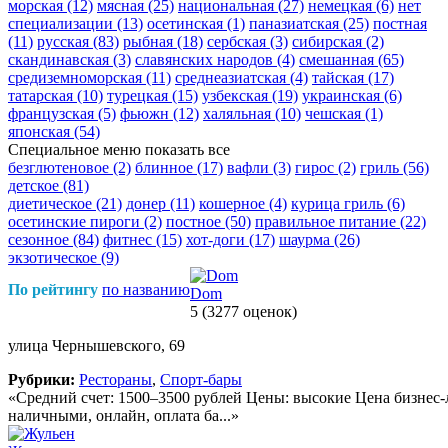
морская
(12)
мясная
(25)
национальная
(27)
немецкая
(6)
нет
специализации
(13)
осетинская
(1)
паназиатская
(25)
постная
(11)
русская
(83)
рыбная
(18)
сербская
(3)
сибирская
(2)
скандинавская
(3)
славянских народов
(4)
смешанная
(65)
средиземноморская
(11)
среднеазиатская
(4)
тайская
(17)
татарская
(10)
турецкая
(15)
узбекская
(19)
украинская
(6)
французская
(5)
фьюжн
(12)
халяльная
(10)
чешская
(1)
японская
(54)
Специальное меню
показать все
безглютеновое
(2)
блинное
(17)
вафли
(3)
гирос
(2)
гриль
(56)
детское
(81)
диетическое
(21)
донер
(11)
кошерное
(4)
курица гриль
(6)
осетинские пироги
(2)
постное
(50)
правильное питание
(22)
сезонное
(84)
фитнес
(15)
хот-доги
(17)
шаурма
(26)
экзотическое
(9)
По рейтингу
по названию
Dom
5
(3277 оценок)
улица Чернышевского, 69
Рубрики:
Рестораны
,
Спорт-бары
«Средний счет: 1500–3500 рублей Цены: высокие Цена бизнес-л
наличными, онлайн, оплата ба...»