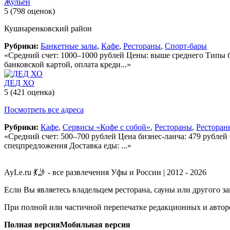
Жульен
5
(798 оценок)
Кушнаренковский район
Рубрики:
Банкетные залы
,
Кафе
,
Рестораны
,
Спорт-бары
«Средний счет: 1000–1000 рублей Цены: выше среднего Типы б
банковской картой, оплата креди...»
ДЕД ХО
5
(421 оценка)
Посмотреть все адреса
Рубрики:
Кафе
,
Сервисы «Кофе с собой»
,
Рестораны
,
Ресторан
«Средний счет: 500–700 рублей Цена бизнес-ланча: 479 рублей
спецпредложения Доставка еды: ...»
AyLe.ru 💃🤳 - все развлечения Уфы и России | 2012 - 2026
Если Вы являетесь владельцем ресторана, сауны или другого з
При полной или частичной перепечатке редакционных и авторс
Полная версия
Мобильная версия