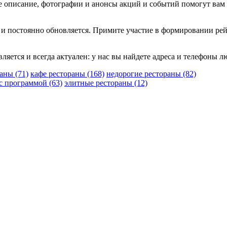
ое описание, фотографии и анонсы акций и событий помогут вам
 и постоянно обновляется. Примите участие в формировании рей
вляется и всегда актуален: у нас вы найдете адреса и телефоны 
раны
(71)
кафе рестораны
(168)
недорогие рестораны
(82)
 с программой
(63)
элитные рестораны
(12)