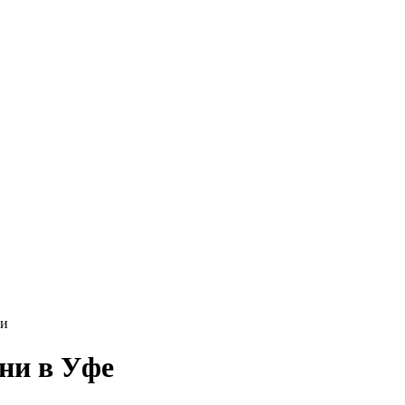
ни
ни в Уфе