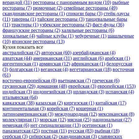
верандой
(31)
рестораны с панорамным видом
(10)
рыбные
рестораны
(7)
рюмочные
(2)
семейные рестораны
(49)
скандинавские рестораны
(1)
спикизи бары
(3)
стейк-хаусы
(11)
таверны
(1)
тайские рестораны
(3)
танцевальные бары
(11)
трактиры
(1)
узбекские рестораны
(2)
фаст-фуды
(36)
французские рестораны
(2)
халяльные рестораны
(6)
хинкальные
(4)
чайные клубы
(1)
чебуречные
(1)
шашлычные
(10)
японские рестораны
(13)
Кухня
показать все
австралийская
(2)
авторская
(60)
азербайджанская
(4)
азиатская
(44)
американская
(31)
английская
(6)
арабская
(1)
аргентинская
(1)
армянская
(12)
африканская
(1)
белорусская
(3)
болгарская
(1)
веганская
(4)
вегетарианская
(18)
восточная
(61)
восточно-европейская
(8)
вьетнамская
(7)
греческая
(6)
грузинская
(29)
домашняя
(48)
еврейская
(3)
европейская
(153)
индийская
(3)
индонезийская
(3)
ирландская
(3)
испанская
(4)
итальянская
(64)
кавказская
(38)
казахская
(2)
киргизская
(1)
китайская
(17)
континентальная
(3)
корейская
(7)
кошерная
(1)
латиноамериканская
(3)
международная
(12)
мексиканская
(8)
молекулярная
(1)
морская
(12)
мясная
(25)
национальная
(27)
немецкая
(6)
нет специализации
(13)
осетинская
(1)
паназиатская
(25)
постная
(11)
русская
(83)
рыбная
(18)
сербская
(3)
сибирская
(2)
скандинавская
(3)
славянских