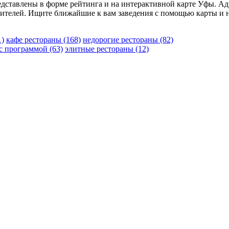
редставлены в форме рейтинга и на интерактивной карте Уфы. Ад
ителей. Ищите ближайшие к вам заведения с помощью карты и 
1)
кафе рестораны
(168)
недорогие рестораны
(82)
 с программой
(63)
элитные рестораны
(12)