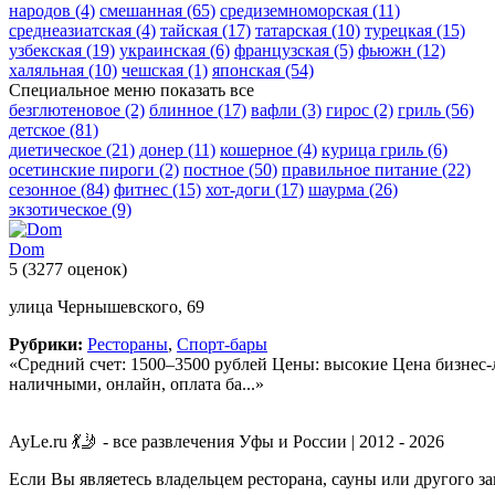
народов
(4)
смешанная
(65)
средиземноморская
(11)
среднеазиатская
(4)
тайская
(17)
татарская
(10)
турецкая
(15)
узбекская
(19)
украинская
(6)
французская
(5)
фьюжн
(12)
халяльная
(10)
чешская
(1)
японская
(54)
Специальное меню
показать все
безглютеновое
(2)
блинное
(17)
вафли
(3)
гирос
(2)
гриль
(56)
детское
(81)
диетическое
(21)
донер
(11)
кошерное
(4)
курица гриль
(6)
осетинские пироги
(2)
постное
(50)
правильное питание
(22)
сезонное
(84)
фитнес
(15)
хот-доги
(17)
шаурма
(26)
экзотическое
(9)
Dom
5
(3277 оценок)
улица Чернышевского, 69
Рубрики:
Рестораны
,
Спорт-бары
«Средний счет: 1500–3500 рублей Цены: высокие Цена бизнес-л
наличными, онлайн, оплата ба...»
AyLe.ru 💃🤳 - все развлечения Уфы и России | 2012 - 2026
Если Вы являетесь владельцем ресторана, сауны или другого з