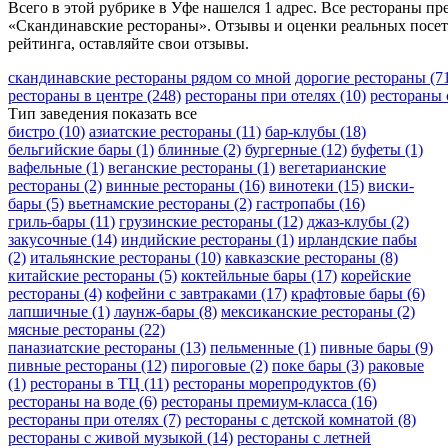
Всего в этой рубрике в Уфе нашелся 1 адрес. Все рестораны п
«Скандинавские рестораны». Отзывы и оценки реальных посет
рейтинга, оставляйте свои отзывы.
скандинавские рестораны рядом со мной
дорогие рестораны
(7
рестораны в центре
(248)
рестораны при отелях
(10)
рестораны
Тип заведения
показать все
бистро
(10)
азиатские рестораны
(11)
бар-клубы
(18)
бельгийские бары
(1)
блинные
(2)
бургерные
(12)
буфеты
(1)
вафельные
(1)
веганские рестораны
(1)
вегетарианские
рестораны
(2)
винные рестораны
(16)
винотеки
(15)
виски-
бары
(5)
вьетнамские рестораны
(2)
гастропабы
(16)
гриль-бары
(11)
грузинские рестораны
(12)
джаз-клубы
(2)
закусочные
(14)
индийские рестораны
(1)
ирландские пабы
(2)
итальянские рестораны
(10)
кавказские рестораны
(8)
китайские рестораны
(5)
коктейльные бары
(17)
корейские
рестораны
(4)
кофейни с завтраками
(17)
крафтовые бары
(6)
лапшичные
(1)
лаунж-бары
(8)
мексиканские рестораны
(2)
мясные рестораны
(22)
паназиатские рестораны
(13)
пельменные
(1)
пивные бары
(9)
пивные рестораны
(12)
пироговые
(2)
поке бары
(3)
раковые
(1)
рестораны в ТЦ
(11)
рестораны морепродуктов
(6)
рестораны на воде
(6)
рестораны премиум-класса
(16)
рестораны при отелях
(7)
рестораны с детской комнатой
(8)
рестораны с живой музыкой
(14)
рестораны с летней